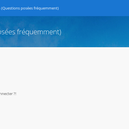
s (Questions posées fréquemment)
posées fréquemment)
nnecter ?!