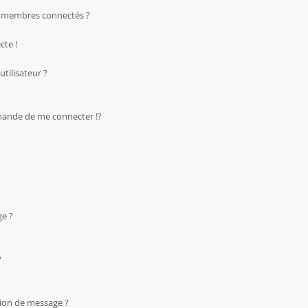
s membres connectés ?
cte !
tilisateur ?
ande de me connecter !?
ge ?
?
tion de message ?