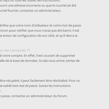
z reçu un courriel, suivez ses instructions.
fourni une adresse incorrecte ou que le courriel ait été
ourriel fournie, contactez un administrateur.
érifiez que votre nom d’utilisateur et votre mot de passe
 forum pour vérifier que vous n’avez pas été banni. Il est
e erreur de configuration de son côté, et qu’il devra la
lus me connecter ?!
é votre compte. En effet, il est courant de supprimer
le de la base de données. Si cela vous arrive, tentez de
e récupéré, il peut facilement être réinitialisé. Pour ce
J’ai oublié mon mot de passe
. Suivez les instructions
.
 de passe, contactez un administrateur du forum.