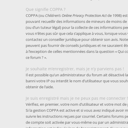
Que signifie COPPA ?
COPPA (ou
Children’s Online Privacy Protection Act
de 1998) est 
pouvant recueillir des informations de mineurs de moins de 
(ou d’un tuteur légal) pour la collecte de ces informations p
vous n’êtes pas sûr que cela s’applique à vous, lorsque vous 
contactez un conseiller juridique pour obtenir son avis. Not
peuvent pas fournir de conseils juridiques et ne sauraient êt
à l’exception de celles mentionnées dans la question « Qui c
ce forum ? ».
Je souhaite m’enregistrer, mais je n’y parviens pas !
Il est possible qu’un administrateur du forum ait désactivé 
banni votre IP ou interdit le nom d’utilisateur que vous sou
obtenir de l’aide.
Je suis enregistré mais je ne peux pas me connecter !
Vérifiez, en premier, votre nom d’utilisateur et votre mot de pas
Si la gestion COPPA est active et si vous avez indiqué avoir 
suivre les instructions reçues par courriel. Certains forums
de compte soit activée par vous-même ou par un administra