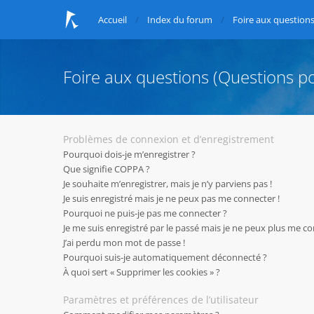
Accueil
Index du forum
Foire aux question
Foire aux questions (Questions 
Problèmes de connexion et d’enregistrement
Pourquoi dois-je m’enregistrer ?
Que signifie COPPA ?
Je souhaite m’enregistrer, mais je n’y parviens pas !
Je suis enregistré mais je ne peux pas me connecter !
Pourquoi ne puis-je pas me connecter ?
Je me suis enregistré par le passé mais je ne peux plus me co
J’ai perdu mon mot de passe !
Pourquoi suis-je automatiquement déconnecté ?
À quoi sert « Supprimer les cookies » ?
Paramètres et préférences de l’utilisateur