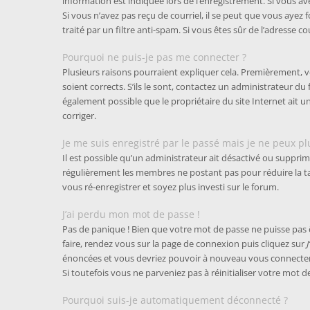
information est indiquée lors de l’enregistrement. Si vous ave
Si vous n’avez pas reçu de courriel, il se peut que vous ayez 
traité par un filtre anti-spam. Si vous êtes sûr de l’adresse c
Pourquoi ne puis-je pas me connecter ?
Plusieurs raisons pourraient expliquer cela. Premièrement, v
soient corrects. S’ils le sont, contactez un administrateur du
également possible que le propriétaire du site Internet ait un
corriger.
Je me suis enregistré par le passé mais je ne peux p
Il est possible qu’un administrateur ait désactivé ou supprim
régulièrement les membres ne postant pas pour réduire la tail
vous ré-enregistrer et soyez plus investi sur le forum.
J’ai perdu mon mot de passe !
Pas de panique ! Bien que votre mot de passe ne puisse pas êtr
faire, rendez vous sur la page de connexion puis cliquez sur
énoncées et vous devriez pouvoir à nouveau vous connecter
Si toutefois vous ne parveniez pas à réinitialiser votre mot
Pourquoi suis-je automatiquement déconnecté ?