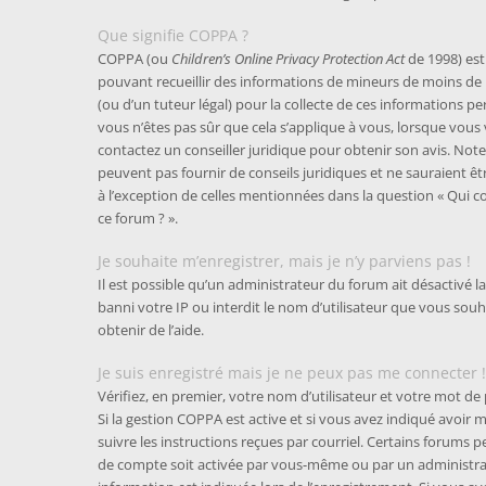
Que signifie COPPA ?
COPPA (ou
Children’s Online Privacy Protection Act
de 1998) est 
pouvant recueillir des informations de mineurs de moins de 
(ou d’un tuteur légal) pour la collecte de ces informations p
vous n’êtes pas sûr que cela s’applique à vous, lorsque vous 
contactez un conseiller juridique pour obtenir son avis. Not
peuvent pas fournir de conseils juridiques et ne sauraient êt
à l’exception de celles mentionnées dans la question « Qui c
ce forum ? ».
Je souhaite m’enregistrer, mais je n’y parviens pas !
Il est possible qu’un administrateur du forum ait désactivé 
banni votre IP ou interdit le nom d’utilisateur que vous sou
obtenir de l’aide.
Je suis enregistré mais je ne peux pas me connecter !
Vérifiez, en premier, votre nom d’utilisateur et votre mot de pas
Si la gestion COPPA est active et si vous avez indiqué avoir 
suivre les instructions reçues par courriel. Certains forums
de compte soit activée par vous-même ou par un administra