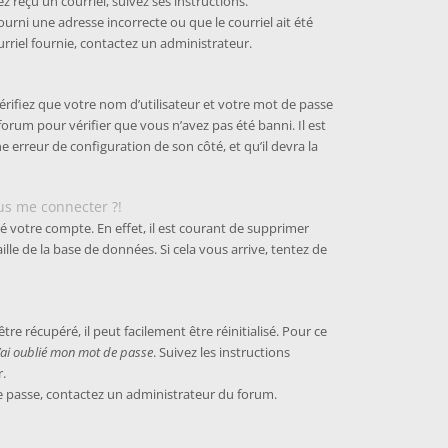
z reçu un courriel, suivez ses instructions.
fourni une adresse incorrecte ou que le courriel ait été
ourriel fournie, contactez un administrateur.
érifiez que votre nom d’utilisateur et votre mot de passe
 forum pour vérifier que vous n’avez pas été banni. Il est
e erreur de configuration de son côté, et qu’il devra la
lus me connecter ?!
é votre compte. En effet, il est courant de supprimer
le de la base de données. Si cela vous arrive, tentez de
e récupéré, il peut facilement être réinitialisé. Pour ce
J’ai oublié mon mot de passe
. Suivez les instructions
.
 de passe, contactez un administrateur du forum.