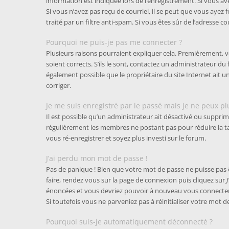
information est indiquée lors de l’enregistrement. Si vous ave
Si vous n’avez pas reçu de courriel, il se peut que vous ayez 
traité par un filtre anti-spam. Si vous êtes sûr de l’adresse c
Pourquoi ne puis-je pas me connecter ?
Plusieurs raisons pourraient expliquer cela. Premièrement, v
soient corrects. S’ils le sont, contactez un administrateur du
également possible que le propriétaire du site Internet ait un
corriger.
Je me suis enregistré par le passé mais je ne peux p
Il est possible qu’un administrateur ait désactivé ou supprim
régulièrement les membres ne postant pas pour réduire la tail
vous ré-enregistrer et soyez plus investi sur le forum.
J’ai perdu mon mot de passe !
Pas de panique ! Bien que votre mot de passe ne puisse pas êtr
faire, rendez vous sur la page de connexion puis cliquez sur
énoncées et vous devriez pouvoir à nouveau vous connecter
Si toutefois vous ne parveniez pas à réinitialiser votre mot
Pourquoi suis-je automatiquement déconnecté ?