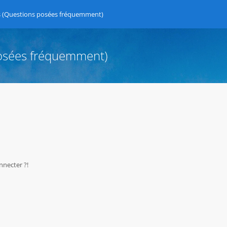
s (Questions posées fréquemment)
posées fréquemment)
nnecter ?!