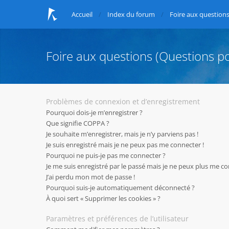
Accueil
Index du forum
Foire aux question
Foire aux questions (Questions 
Problèmes de connexion et d’enregistrement
Pourquoi dois-je m’enregistrer ?
Que signifie COPPA ?
Je souhaite m’enregistrer, mais je n’y parviens pas !
Je suis enregistré mais je ne peux pas me connecter !
Pourquoi ne puis-je pas me connecter ?
Je me suis enregistré par le passé mais je ne peux plus me co
J’ai perdu mon mot de passe !
Pourquoi suis-je automatiquement déconnecté ?
À quoi sert « Supprimer les cookies » ?
Paramètres et préférences de l’utilisateur