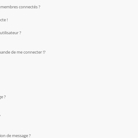
s membres connectés ?
cte !
tilisateur ?
ande de me connecter !?
ge ?
?
tion de message ?