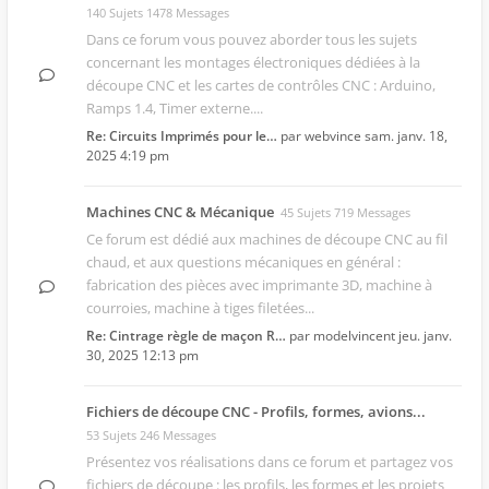
140 Sujets 1478 Messages
Dans ce forum vous pouvez aborder tous les sujets
concernant les montages électroniques dédiées à la
découpe CNC et les cartes de contrôles CNC : Arduino,
Ramps 1.4, Timer externe....
Re: Circuits Imprimés pour le…
par
webvince
sam. janv. 18,
2025 4:19 pm
Machines CNC & Mécanique
45 Sujets 719 Messages
Ce forum est dédié aux machines de découpe CNC au fil
chaud, et aux questions mécaniques en général :
fabrication des pièces avec imprimante 3D, machine à
courroies, machine à tiges filetées...
Re: Cintrage règle de maçon R…
par
modelvincent
jeu. janv.
30, 2025 12:13 pm
Fichiers de découpe CNC - Profils, formes, avions...
53 Sujets 246 Messages
Présentez vos réalisations dans ce forum et partagez vos
fichiers de découpe : les profils, les formes et les projets