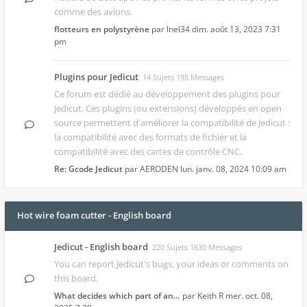
comme des avions.
flotteurs en polystyrène
par
lnel34
dim. août 13, 2023 7:31
pm
Plugins pour Jedicut
14 Sujets 195 Messages
Ce forum est dédié au développement des
plugins pour
Jedicut
. Ces plugins (ou extensions) développés en open
source permettent d'améliorer la compatibilité de Jedicut :
la compatibilité avec des formats de fichier et la
compatibilité avec des cartes de contrôle CNC.
Re: Gcode Jedicut
par
AERODEN
lun. janv. 08, 2024 10:09 am
Hot wire foam cutter - English board
Jedicut - English board
220 Sujets 1630 Messages
You can report Jedicut's bugs, your ideas or comments on
this board.
What decides which part of an…
par
Keith R
mer. oct. 08,