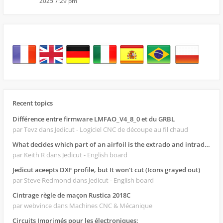
2025 7:29 pm
Recent topics
Différence entre firmware LMFAO_V4_8_0 et du GRBL
par Tevz
dans Jedicut - Logiciel CNC de découpe au fil chaud
What decides which part of an airfoil is the extrado and intrado?
par Keith R
dans Jedicut - English board
Jedicut aceepts DXF profile, but It won't cut (Icons grayed out)
par Steve Redmond
dans Jedicut - English board
Cintrage règle de maçon Rustica 2018C
par webvince
dans Machines CNC & Mécanique
Circuits Imprimés pour les électroniques: