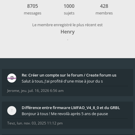
8705
1000
428
messages
sujets
membres
Le membre enregistré le plus récent est
Henry
.
Re: Créer un compte sur le forum / Create forum us
Salut à tous, J'ai profité d'une mise à jour du s
Jerome
,
jeu. juil. 16, 2026 6:56 am
Différence entre firmware LMFAO_V4_8_0 et du GRBL
Bonjour à tous ! Me revoilà après 5 ans de pause
Tevz
,
lun. nov. 03, 2025 11:12 pm