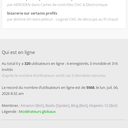
par AERODEN
dans Cartes de contrôles CNC & Electronique
bizarerie sur certains profils
par Jérôme Dri
dans Jedicut - Logiciel CNC de découpe au fil chaud
Qui est en ligne
Au total il y a
320
utilisateurs en ligne : 4 enregistrés, 0 invisible et 316
invités
d’après le nombre d’utilisateurs actifs ces 5 dernières minutes
Le record du nombre d’utilisateurs en ligne est de
5568
, le lun. juil. 06,
2026 8:32 am
Membres :
Amazon [Bot]
,
Baidu [Spider]
,
Bing [Bot]
,
Majestic-12 [Bot]
Légende :
Modérateurs globaux