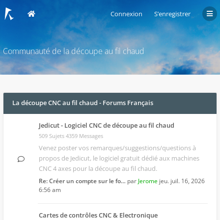
Connexion
S’enregistrer
Communauté de la découpe au fil chaud
La découpe CNC au fil chaud - Forums Français
Jedicut - Logiciel CNC de découpe au fil chaud
509 Sujets 4359 Messages
Venez poster vos remarques/suggestions/questions à
propos de
Jedicut
, le logiciel gratuit dédié aux machines
CNC 4 axes pour la découpe au fil chaud.
Re: Créer un compte sur le fo…
par
Jerome
jeu. juil. 16, 2026
6:56 am
Cartes de contrôles CNC & Electronique