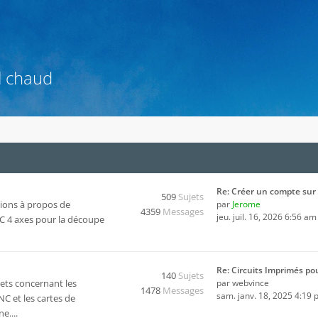
l chaud
Re: Créer un compte sur 
509
Sujets
ions à propos de
par
Jerome
4359
Messages
jeu. juil. 16, 2026 6:56 am
CNC 4 axes pour la découpe
Re: Circuits Imprimés po
140
Sujets
ets concernant les
par
webvince
1478
Messages
sam. janv. 18, 2025 4:19
C et les cartes de
e....