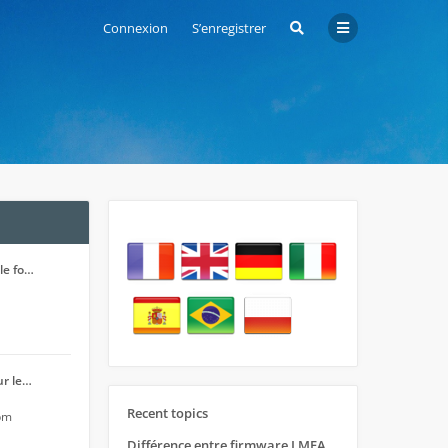
Connexion
S’enregistrer
le fo…
ur le…
Recent topics
 pm
Différence entre firmware LMFAO_V4_8_0 et du GRBL