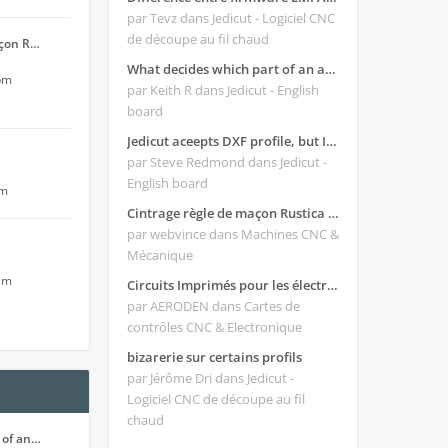
par Tevz
dans Jedicut - Logiciel CNC
de découpe au fil chaud
açon R…
What decides which part of an airfoil is the extrado and intrado?
 pm
par Keith R
dans Jedicut - English
board
Jedicut aceepts DXF profile, but It won't cut (Icons grayed out)
par Steve Redmond
dans Jedicut -
English board
pm
Cintrage règle de maçon Rustica 2018C
par webvince
dans Machines CNC &
Mécanique
 am
Circuits Imprimés pour les électroniques:
par AERODEN
dans Cartes de
contrôles CNC & Electronique
bizarerie sur certains profils
par Jérôme Dri
dans Jedicut -
Logiciel CNC de découpe au fil
chaud
 of an…