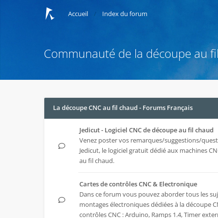
Accueil
Index du forum
Communauté de la découpe au fi
La découpe CNC au fil chaud - Forums Français
Jedicut - Logiciel CNC de découpe au fil chaud
Venez poster vos remarques/suggestions/quest
Jedicut
, le logiciel gratuit dédié aux machines 
au fil chaud.
Cartes de contrôles CNC & Electronique
Dans ce forum vous pouvez aborder tous les suj
montages électroniques dédiées à la découpe CN
contrôles CNC : Arduino, Ramps 1.4, Timer extern