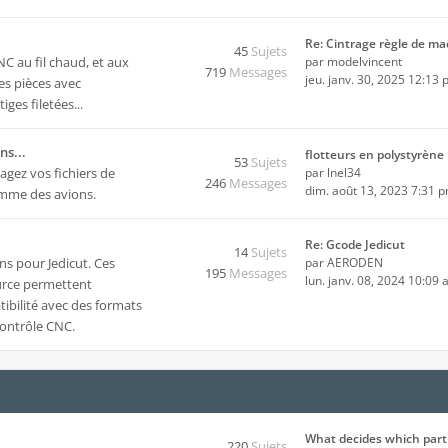
Re: Cintrage règle de m
45
Sujets
 au fil chaud, et aux
par
modelvincent
719
Messages
jeu. janv. 30, 2025 12:13
es pièces avec
ges filetées...
ns...
flotteurs en polystyrène
53
Sujets
agez vos fichiers de
par
lnel34
246
Messages
dim. août 13, 2023 7:31 
comme des avions.
Re: Gcode Jedicut
14
Sujets
ns pour Jedicut
. Ces
par
AERODEN
195
Messages
lun. janv. 08, 2024 10:09
urce permettent
tibilité avec des formats
 contrôle CNC.
What decides which part
220
Sujets