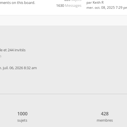
mments on this board.
par
Keith R
1630
Messages
mer. oct. 08, 2025 7:29 p
le et 244 invités
s
un. juil. 06, 2026 8:32 am
1000
428
sujets
membres