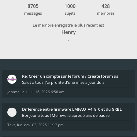
8705
1000
428
messages
sujets
membres
Le membre enregistré le plus récent est
Henry
.
Re: Créer un compte sur le forum / Create forum us
Salut à tous, J'ai profité d'une mise à jour du s
Jerome
,
jeu. juil. 16, 2026 6:56 am
Différence entre firmware LMFAO_V4_8_0 et du GRBL
Bonjour à tous ! Me revoilà après 5 ans de pause
Tevz
,
lun. nov. 03, 2025 11:12 pm