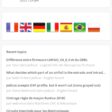
2025 7:29 pm
Recent topics
Différence entre firmware LMFAO_V4_8_0 et du GRBL
par Tevz
dans Jedicut - Logiciel CNC de découpe au fil chaud
What decides which part of an airfoil is the extrado and intrado?
par Keith R
dans Jedicut - English board
Jedicut aceepts DXF profile, but It won't cut (Icons grayed out)
par Steve Redmond
dans Jedicut - English board
Cintrage règle de maçon Rustica 2018C
par webvince
dans Machines CNC & Mécanique
Circuits Imprimés pour les électroniques: