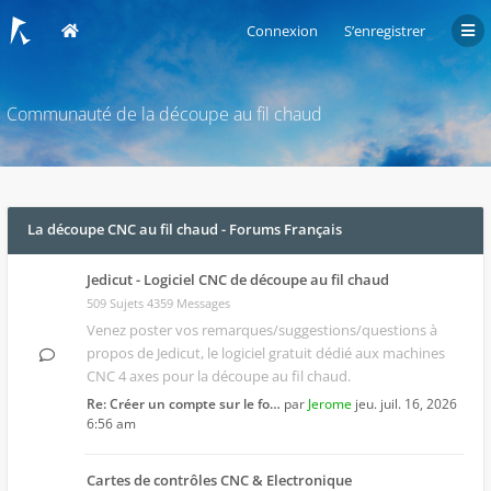
Connexion
S’enregistrer
Communauté de la découpe au fil chaud
La découpe CNC au fil chaud - Forums Français
Jedicut - Logiciel CNC de découpe au fil chaud
509 Sujets 4359 Messages
Venez poster vos remarques/suggestions/questions à
propos de
Jedicut
, le logiciel gratuit dédié aux machines
CNC 4 axes pour la découpe au fil chaud.
Re: Créer un compte sur le fo…
par
Jerome
jeu. juil. 16, 2026
6:56 am
Cartes de contrôles CNC & Electronique