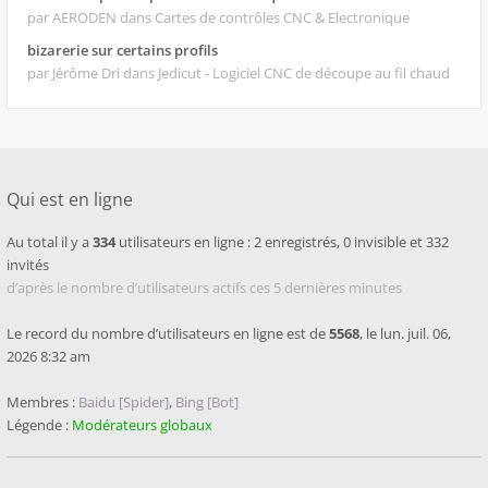
par AERODEN
dans Cartes de contrôles CNC & Electronique
bizarerie sur certains profils
par Jérôme Dri
dans Jedicut - Logiciel CNC de découpe au fil chaud
Qui est en ligne
Au total il y a
334
utilisateurs en ligne : 2 enregistrés, 0 invisible et 332
invités
d’après le nombre d’utilisateurs actifs ces 5 dernières minutes
Le record du nombre d’utilisateurs en ligne est de
5568
, le lun. juil. 06,
2026 8:32 am
Membres :
Baidu [Spider]
,
Bing [Bot]
Légende :
Modérateurs globaux