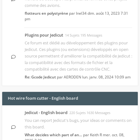
comme des avions.
flotteurs en polystyrène
par
lnel34
dim. août 13, 2023 7:31
pm
Plugins pour Jedicut
14 Sujets 195 Messages
Ce forum est dédié au développement des
plugins pour
Jedicut
. Ces plugins (ou extensions) développés en open
source permettent d'améliorer la compatibilité de Jedicut :
la compatibilité avec des formats de fichier et la
compatibilité avec des cartes de contrôle CNC.
Re: Gcode Jedicut
par
AERODEN
lun. janv. 08, 2024 10:09 am
Hot wire foam cutter - English board
Jedicut - English board
220 Sujets 1630 Messages
You can report Jedicut's bugs, your ideas or comments on
this board.
What decides which part of an…
par
Keith R
mer. oct. 08,