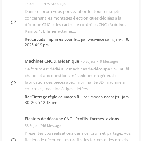
140 Sujets 1478 Messages
Dans ce forum vous pouvez aborder tous les sujets
concernant les montages électroniques dédiées à la
découpe CNC et les cartes de contrôles CNC : Arduino,
Ramps 1.4, Timer externe....
Re: Circuits Imprimés pour le…
par
webvince
sam. janv. 18,
2025 4:19 pm
Machines CNC & Mécanique
45 Sujets 719 Messages
Ce forum est dédié aux machines de découpe CNC au fil
chaud, et aux questions mécaniques en général :
fabrication des pièces avec imprimante 3D, machine à
courroies, machine à tiges filetées...
Re: Cintrage règle de maçon R…
par
modelvincent
jeu. janv.
30, 2025 12:13 pm
Fichiers de découpe CNC - Profils, formes, avions...
53 Sujets 246 Messages
Présentez vos réalisations dans ce forum et partagez vos
fichiers de découpe : les profils, les formes et les projets