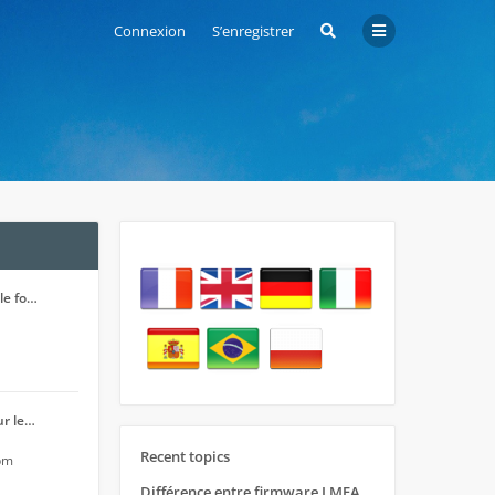
Connexion
S’enregistrer
le fo…
ur le…
Recent topics
 pm
Différence entre firmware LMFAO_V4_8_0 et du GRBL