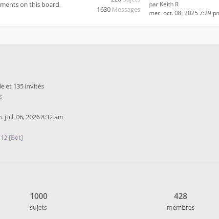
mments on this board.
par
Keith R
1630
Messages
mer. oct. 08, 2025 7:29 p
le et 135 invités
s
un. juil. 06, 2026 8:32 am
-12 [Bot]
1000
428
sujets
membres