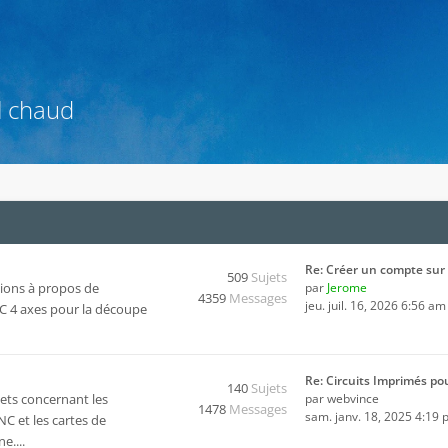
l chaud
Re: Créer un compte sur 
509
Sujets
ions à propos de
par
Jerome
4359
Messages
jeu. juil. 16, 2026 6:56 am
CNC 4 axes pour la découpe
Re: Circuits Imprimés po
140
Sujets
ets concernant les
par
webvince
1478
Messages
sam. janv. 18, 2025 4:19
C et les cartes de
e....