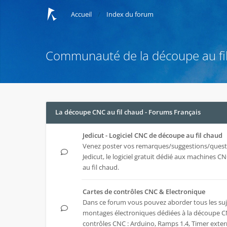
Accueil
Index du forum
Communauté de la découpe au fi
La découpe CNC au fil chaud - Forums Français
Jedicut - Logiciel CNC de découpe au fil chaud
Venez poster vos remarques/suggestions/quest
Jedicut
, le logiciel gratuit dédié aux machines 
au fil chaud.
Cartes de contrôles CNC & Electronique
Dans ce forum vous pouvez aborder tous les suj
montages électroniques dédiées à la découpe CN
contrôles CNC : Arduino, Ramps 1.4, Timer extern