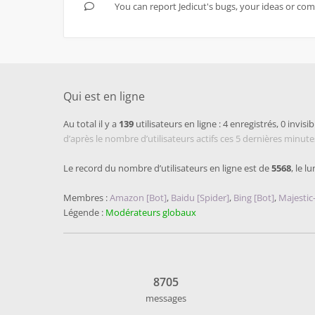
You can report Jedicut's bugs, your ideas or co
Qui est en ligne
Au total il y a
139
utilisateurs en ligne : 4 enregistrés, 0 invisib
d’après le nombre d’utilisateurs actifs ces 5 dernières minute
Le record du nombre d’utilisateurs en ligne est de
5568
, le l
Membres :
Amazon [Bot]
,
Baidu [Spider]
,
Bing [Bot]
,
Majestic
Légende :
Modérateurs globaux
8705
messages