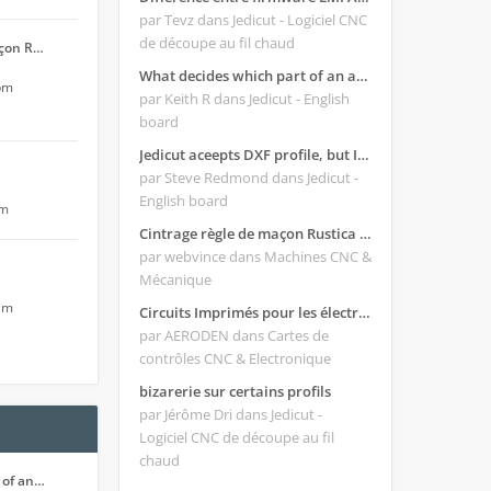
par Tevz
dans Jedicut - Logiciel CNC
de découpe au fil chaud
açon R…
What decides which part of an airfoil is the extrado and intrado?
 pm
par Keith R
dans Jedicut - English
board
Jedicut aceepts DXF profile, but It won't cut (Icons grayed out)
par Steve Redmond
dans Jedicut -
English board
pm
Cintrage règle de maçon Rustica 2018C
par webvince
dans Machines CNC &
Mécanique
 am
Circuits Imprimés pour les électroniques:
par AERODEN
dans Cartes de
contrôles CNC & Electronique
bizarerie sur certains profils
par Jérôme Dri
dans Jedicut -
Logiciel CNC de découpe au fil
chaud
 of an…