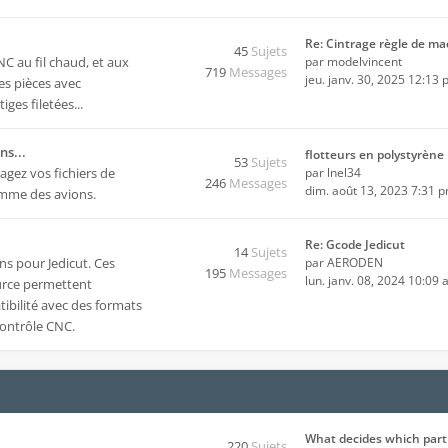
Re: Cintrage règle de m
45
Sujets
 au fil chaud, et aux
par
modelvincent
719
Messages
jeu. janv. 30, 2025 12:13
es pièces avec
ges filetées...
ns...
flotteurs en polystyrène
53
Sujets
agez vos fichiers de
par
lnel34
246
Messages
dim. août 13, 2023 7:31 
comme des avions.
Re: Gcode Jedicut
14
Sujets
ns pour Jedicut
. Ces
par
AERODEN
195
Messages
lun. janv. 08, 2024 10:09
urce permettent
tibilité avec des formats
 contrôle CNC.
What decides which part
220
Sujets