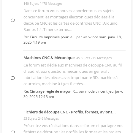
140 Sujets 1478 Messages
Dans ce forum vous pouvez aborder tous les sujets
concernant les montages électroniques dédiées à la
découpe CNC et les cartes de contrôles CNC : Arduino,
Ramps 1.4, Timer externe....
Re: Circuits Imprimés pour le…
par
webvince
sam. janv. 18,
2025 4:19 pm
Machines CNC & Mécanique
45 Sujets 719 Messages
Ce forum est dédié aux machines de découpe CNC au fil
chaud, et aux questions mécaniques en général :
fabrication des pièces avec imprimante 3D, machine à
courroies, machine à tiges filetées...
Re: Cintrage règle de maçon R…
par
modelvincent
jeu. janv.
30, 2025 12:13 pm
Fichiers de découpe CNC - Profils, formes, avions...
53 Sujets 246 Messages
Présentez vos réalisations dans ce forum et partagez vos
fichiers de découpe : les profils, les formes et les projets