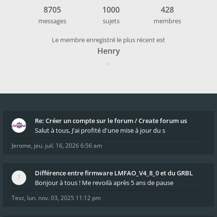
8705
1000
428
messages
sujets
membres
Le membre enregistré le plus récent est
Henry
.
Re: Créer un compte sur le forum / Create forum us
Salut à tous, J'ai profité d'une mise à jour du s
Jerome
,
jeu. juil. 16, 2026 6:56 am
Différence entre firmware LMFAO_V4_8_0 et du GRBL
Bonjour à tous ! Me revoilà après 5 ans de pause
Tevz
,
lun. nov. 03, 2025 11:12 pm