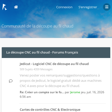
Connexion
S’enregistrer
Communauté de la découpe au fil chaud
La découpe CNC au fil chaud - Forums Français
Jedicut - Logiciel CNC de découpe au fil chaud
509 Sujets 4359 Messages
Venez poster vos remarques/suggestions/questions à
propos de
Jedicut
, le logiciel gratuit dédié aux machines
CNC 4 axes pour la découpe au fil chaud.
Re: Créer un compte sur le fo…
par
Jerome
jeu. juil. 16, 2026
6:56 am
Cartes de contrôles CNC & Electronique