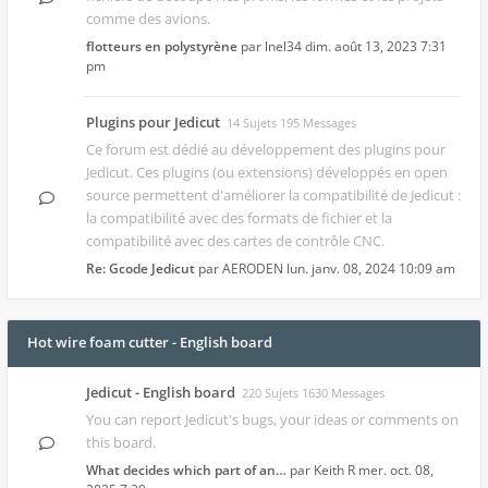
comme des avions.
flotteurs en polystyrène
par
lnel34
dim. août 13, 2023 7:31
pm
Plugins pour Jedicut
14 Sujets 195 Messages
Ce forum est dédié au développement des
plugins pour
Jedicut
. Ces plugins (ou extensions) développés en open
source permettent d'améliorer la compatibilité de Jedicut :
la compatibilité avec des formats de fichier et la
compatibilité avec des cartes de contrôle CNC.
Re: Gcode Jedicut
par
AERODEN
lun. janv. 08, 2024 10:09 am
Hot wire foam cutter - English board
Jedicut - English board
220 Sujets 1630 Messages
You can report Jedicut's bugs, your ideas or comments on
this board.
What decides which part of an…
par
Keith R
mer. oct. 08,