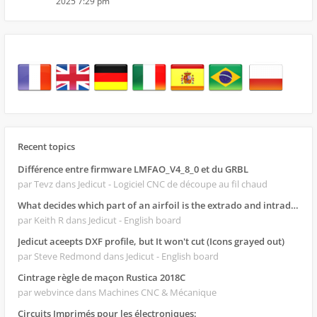
2025 7:29 pm
Recent topics
Différence entre firmware LMFAO_V4_8_0 et du GRBL
par Tevz
dans Jedicut - Logiciel CNC de découpe au fil chaud
What decides which part of an airfoil is the extrado and intrado?
par Keith R
dans Jedicut - English board
Jedicut aceepts DXF profile, but It won't cut (Icons grayed out)
par Steve Redmond
dans Jedicut - English board
Cintrage règle de maçon Rustica 2018C
par webvince
dans Machines CNC & Mécanique
Circuits Imprimés pour les électroniques: