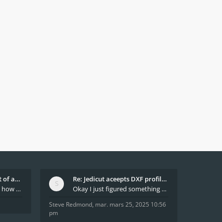
What decides which part of an airfoil is the extra
Re: Jedicut aceepts DXF profile, but It won't cut
Hi All, does anyone know how Jedicut decides which
Okay I just figured something out. The profile p
Steve Redmond
,
mar. mars 25, 2025 10:56
pm