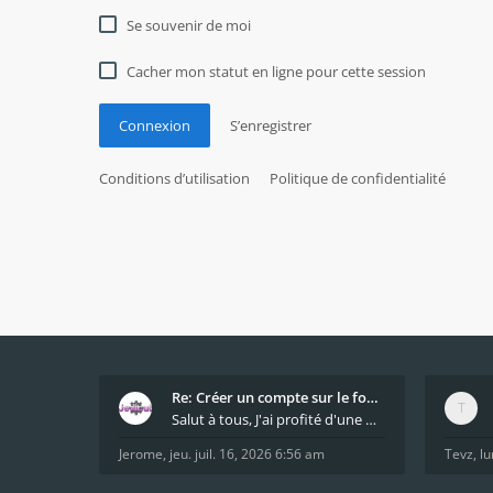
Se souvenir de moi
Cacher mon statut en ligne pour cette session
Connexion
S’enregistrer
Conditions d’utilisation
Politique de confidentialité
Re: Créer un compte sur le forum / Create forum us
Salut à tous, J'ai profité d'une mise à jour du s
Jerome
,
jeu. juil. 16, 2026 6:56 am
Tevz
,
lu