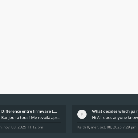
Différence entre firmware LMFAO_V4_8_0 et du GRBL
Bonjour à tous ! Me revoilà après 5 ans de pause
n. nov. 03, 2025 11:12 pm
Keith R
,
mer. oct. 08, 2025 7:29 pm