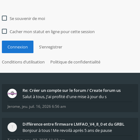
Se souvenir de moi
Cacher mon statut en ligne pour cette session
Connexion
S’enregistrer
Conditions d’utilisation
Politique de confidentialité
Re: Créer un compte sur le forum / Create forum us
Salut à tous, J'ai profité d'une mise à jour du s
Jerome
,
jeu. juil. 16, 2026 6:56 am
Différence entre firmware LMFAO_V4_8_0 et du GRBL
Bonjour à tous ! Me revoilà après 5 ans de pause