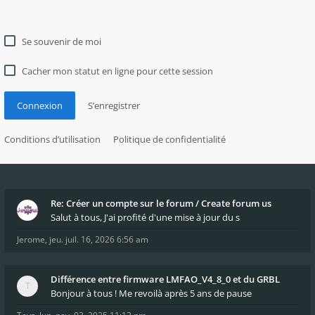
Se souvenir de moi
Cacher mon statut en ligne pour cette session
Connexion
S’enregistrer
Conditions d’utilisation
Politique de confidentialité
Re: Créer un compte sur le forum / Create forum us
Salut à tous, J'ai profité d'une mise à jour du s
Jerome
,
jeu. juil. 16, 2026 6:56 am
Différence entre firmware LMFAO_V4_8_0 et du GRBL
Bonjour à tous ! Me revoilà après 5 ans de pause