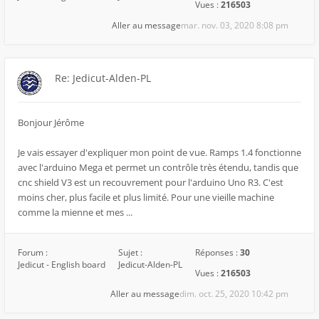
Vues :
216503
Aller au message
mar. nov. 03, 2020 8:08 pm
Re: Jedicut-Alden-PL
Bonjour Jérôme
Je vais essayer d'expliquer mon point de vue. Ramps 1.4 fonctionne
avec l'arduino Mega et permet un contrôle très étendu, tandis que
cnc shield V3 est un recouvrement pour l'arduino Uno R3. C'est
moins cher, plus facile et plus limité. Pour une vieille machine
comme la mienne et mes ...
Forum :
Sujet :
Réponses :
30
Jedicut - English board
Jedicut-Alden-PL
Vues :
216503
Aller au message
dim. oct. 25, 2020 10:42 pm