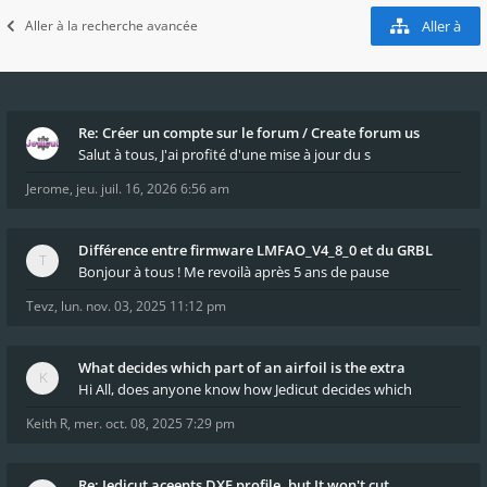
Aller à la recherche avancée
Aller à
Re: Créer un compte sur le forum / Create forum us
Salut à tous, J'ai profité d'une mise à jour du s
Jerome
,
jeu. juil. 16, 2026 6:56 am
Différence entre firmware LMFAO_V4_8_0 et du GRBL
Bonjour à tous ! Me revoilà après 5 ans de pause
Tevz
,
lun. nov. 03, 2025 11:12 pm
What decides which part of an airfoil is the extra
Hi All, does anyone know how Jedicut decides which
Keith R
,
mer. oct. 08, 2025 7:29 pm
Re: Jedicut aceepts DXF profile, but It won't cut