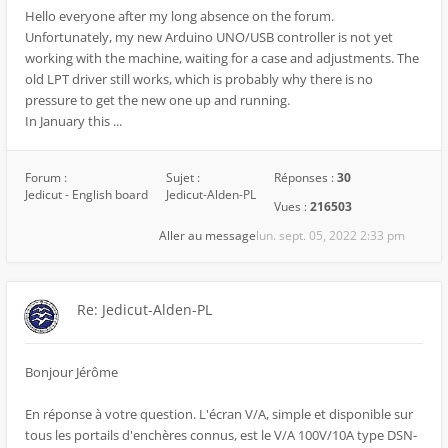
Hello everyone after my long absence on the forum.
Unfortunately, my new Arduino UNO/USB controller is not yet
working with the machine, waiting for a case and adjustments. The
old LPT driver still works, which is probably why there is no
pressure to get the new one up and running.
In January this ...
Forum :
Sujet :
Réponses :
30
Jedicut - English board
Jedicut-Alden-PL
Vues :
216503
Aller au message
lun. sept. 05, 2022 2:33 pm
Re: Jedicut-Alden-PL
Bonjour Jérôme
En réponse à votre question. L'écran V/A, simple et disponible sur
tous les portails d'enchères connus, est le V/A 100V/10A type DSN-