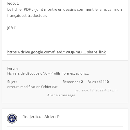
Jedcut.
Le fichier PDF ci-joint montre en dessins comment le faire, car mon
français est traducteur.
Jóżef
https://drive.google.com/file/d/1wOJRmD ... share_link
Forum :
Fichiers de découpe CNC - Profils, formes, avions...
Sujet :
Réponses :
2
Vues :
41110
erreurs modification fichier dat
jeu. nov. 17, 2022 4:37 pm
Aller au message
Re: Jedicut-Alden-PL