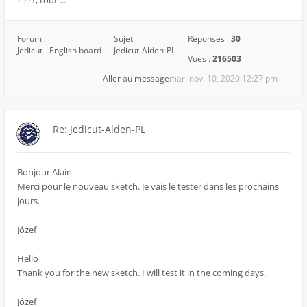
? ???, tout ...
Forum :
Sujet :
Réponses :
30
Jedicut - English board
Jedicut-Alden-PL
Vues :
216503
Aller au message
mar. nov. 10, 2020 12:27 pm
Re: Jedicut-Alden-PL
Bonjour Alain
Merci pour le nouveau sketch. Je vais le tester dans les prochains
jours.
Józef
Hello
Thank you for the new sketch. I will test it in the coming days.
Józef