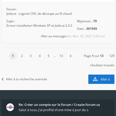
Forum :
Jedicut - Logiciel CNC de découpe au fil chaud
Sujet :
Réponses :
79
Erreur installation Windows XP et Jedicut 2.4.2
Vues :
301945
Aller au message
ven. févr. 05, 2021 6:43 am
1
2
3
4
5
…
13
Page
1
sur
13
129
résultats trouvés
Aller à la recherche avancée
Aller à
Re: Créer un compte sur le forum / Create forum us
Salut à tous, J'ai profité d'une mise à jour du s