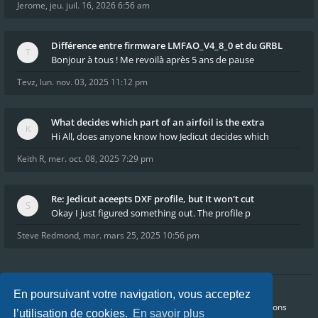
Jerome
,
jeu. juil. 16, 2026 6:56 am
Différence entre firmware LMFAO_V4_8_0 et du GRBL
Bonjour à tous ! Me revoilà après 5 ans de pause
Tevz
,
lun. nov. 03, 2025 11:12 pm
What decides which part of an airfoil is the extra
Hi All, does anyone know how Jedicut decides which
Keith R
,
mer. oct. 08, 2025 7:29 pm
Re: Jedicut aceepts DXF profile, but It won't cut
Okay I just figured something out. The profile p
Steve Redmond
,
mar. mars 25, 2025 10:56 pm
En poursuivant votre navigation, vous acceptez
Accueil
Index du forum
FAQ
Confidentialité
Conditions
l’utilisation de cookies.
En savoir plus