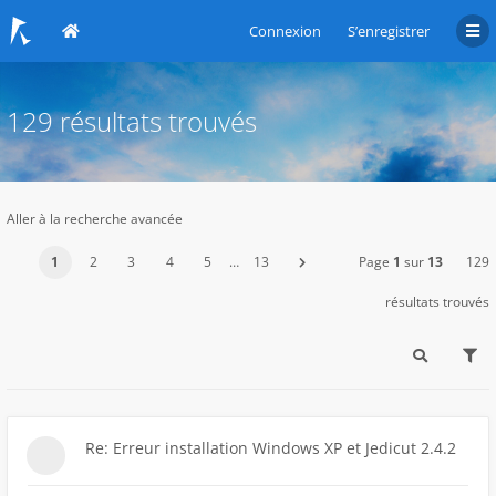
Connexion
S’enregistrer
129 résultats trouvés
Aller à la recherche avancée
1
2
3
4
5
…
13
Page
1
sur
13
129
résultats trouvés
Re: Erreur installation Windows XP et Jedicut 2.4.2