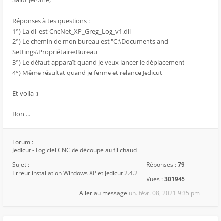
Salut Jérôme,
Réponses à tes questions :
1°) La dll est CncNet_XP_Greg_Log_v1.dll
2°) Le chemin de mon bureau est "C:\Documents and
Settings\Propriétaire\Bureau
3°) Le défaut apparaît quand je veux lancer le déplacement
4°) Même résultat quand je ferme et relance Jedicut
Et voila :)
Bon ...
Forum :
Jedicut - Logiciel CNC de découpe au fil chaud
Sujet :
Réponses :
79
Erreur installation Windows XP et Jedicut 2.4.2
Vues :
301945
Aller au message
lun. févr. 08, 2021 9:35 pm