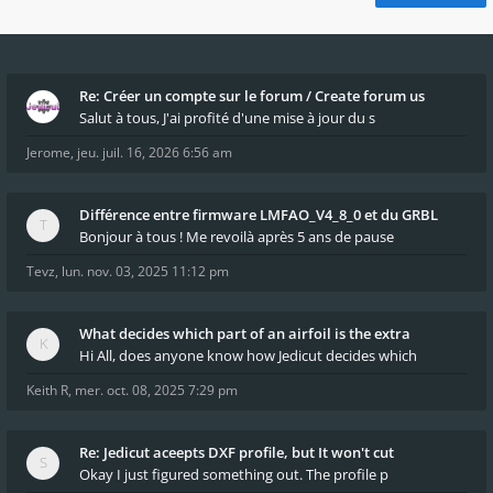
Re: Créer un compte sur le forum / Create forum us
Salut à tous, J'ai profité d'une mise à jour du s
Jerome
,
jeu. juil. 16, 2026 6:56 am
Différence entre firmware LMFAO_V4_8_0 et du GRBL
Bonjour à tous ! Me revoilà après 5 ans de pause
Tevz
,
lun. nov. 03, 2025 11:12 pm
What decides which part of an airfoil is the extra
Hi All, does anyone know how Jedicut decides which
Keith R
,
mer. oct. 08, 2025 7:29 pm
Re: Jedicut aceepts DXF profile, but It won't cut
Okay I just figured something out. The profile p