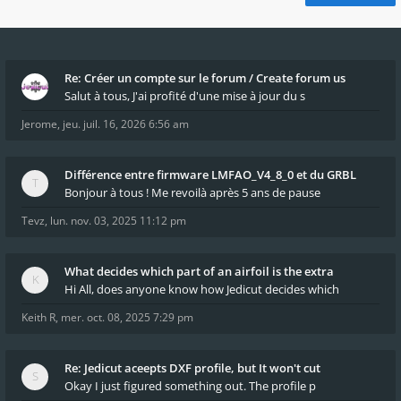
Re: Créer un compte sur le forum / Create forum us
Salut à tous, J'ai profité d'une mise à jour du s
Jerome
,
jeu. juil. 16, 2026 6:56 am
Différence entre firmware LMFAO_V4_8_0 et du GRBL
Bonjour à tous ! Me revoilà après 5 ans de pause
Tevz
,
lun. nov. 03, 2025 11:12 pm
What decides which part of an airfoil is the extra
Hi All, does anyone know how Jedicut decides which
Keith R
,
mer. oct. 08, 2025 7:29 pm
Re: Jedicut aceepts DXF profile, but It won't cut
Okay I just figured something out. The profile p