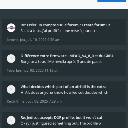
Re: Créer un compte sur le forum / Create forum us
Salut à tous, J'ai profité d'une mise à jour du s
Jerome
,
jeu. juil. 16, 2026 6:56 am
Différence entre firmware LMFAO_V4_8_0 et du GRBL
Bonjour à tous ! Me revoilà après 5 ans de pause
Tevz
,
lun. nov. 03, 2025 11:12 pm
What decides which part of an airfoil is the extra
Hi All, does anyone know how Jedicut decides which
Keith R
,
mer. oct. 08, 2025 7:29 pm
Re: Jedicut aceepts DXF profile, but It won't cut
Okay I just figured something out. The profile p