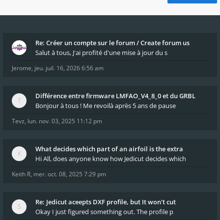
Re: Créer un compte sur le forum / Create forum us
Salut à tous, J'ai profité d'une mise à jour du s
Jerome
,
jeu. juil. 16, 2026 6:56 am
Différence entre firmware LMFAO_V4_8_0 et du GRBL
Bonjour à tous ! Me revoilà après 5 ans de pause
Tevz
,
lun. nov. 03, 2025 11:12 pm
What decides which part of an airfoil is the extra
Hi All, does anyone know how Jedicut decides which
Keith R
,
mer. oct. 08, 2025 7:29 pm
Re: Jedicut aceepts DXF profile, but It won't cut
Okay I just figured something out. The profile p