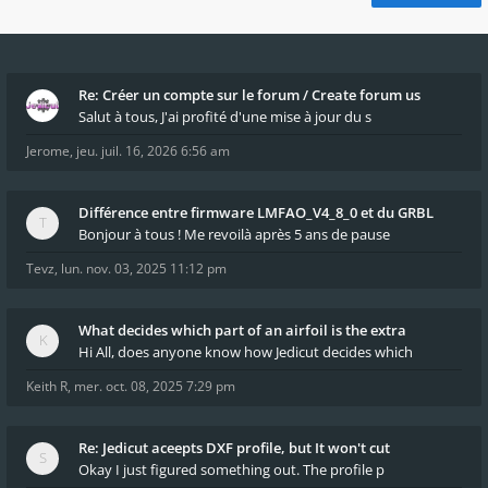
Re: Créer un compte sur le forum / Create forum us
Salut à tous, J'ai profité d'une mise à jour du s
Jerome
,
jeu. juil. 16, 2026 6:56 am
Différence entre firmware LMFAO_V4_8_0 et du GRBL
Bonjour à tous ! Me revoilà après 5 ans de pause
Tevz
,
lun. nov. 03, 2025 11:12 pm
What decides which part of an airfoil is the extra
Hi All, does anyone know how Jedicut decides which
Keith R
,
mer. oct. 08, 2025 7:29 pm
Re: Jedicut aceepts DXF profile, but It won't cut
Okay I just figured something out. The profile p