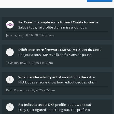
Re: Créer un compte sur le forum / Create forum us
Salut à tous, J'ai profité d'une mise à jour du s
Jerome
,
jeu. juil. 16, 2026 6:56 am
Différence entre firmware LMFAO_V4_8_0 et du GRBL
Bonjour à tous ! Me revoilà après 5 ans de pause
Tevz
,
lun. nov. 03, 2025 11:12 pm
What decides which part of an airfoil is the extra
Hi All, does anyone know how Jedicut decides which
Keith R
,
mer. oct. 08, 2025 7:29 pm
Re: Jedicut aceepts DXF profile, but It won't cut
Okay I just figured something out. The profile p