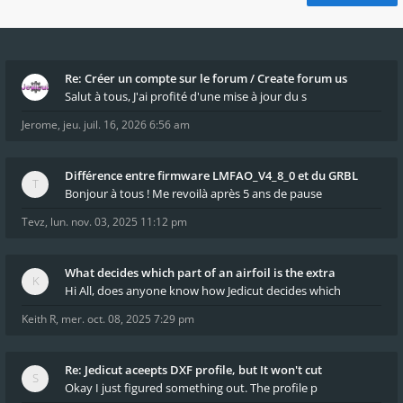
Re: Créer un compte sur le forum / Create forum us
Salut à tous, J'ai profité d'une mise à jour du s
Jerome
,
jeu. juil. 16, 2026 6:56 am
Différence entre firmware LMFAO_V4_8_0 et du GRBL
Bonjour à tous ! Me revoilà après 5 ans de pause
Tevz
,
lun. nov. 03, 2025 11:12 pm
What decides which part of an airfoil is the extra
Hi All, does anyone know how Jedicut decides which
Keith R
,
mer. oct. 08, 2025 7:29 pm
Re: Jedicut aceepts DXF profile, but It won't cut
Okay I just figured something out. The profile p