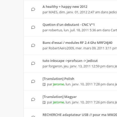
A healthy + happy new 2012
par
MAES
,
dim. janv. 01, 2012 2:47 am
dans
Jedic
Quetion d'un debutant - CNC V°1
par
robertus
,
lun. juil. 18, 2011 5:36 am
dans
Car
Banc d'essai / modules RF 2.4 Ghz MRF24J40
par
RobertAero2009
,
mer. mars 09, 2011 3:11 p
tuto inkscape ->profscan -> jedicut
par
forgeron
,
jeu. janv. 13, 2011 12:59 pm
dans
J
[Translation] Polish
par
Jerome
,
lun. janv. 10, 2011 7:28 pm
dans
J
[Translation] Magyar
par
Jerome
,
lun. janv. 10, 2011 7:26 pm
dans
J
RECHERCHE adaptateur USB // pour ma MM2