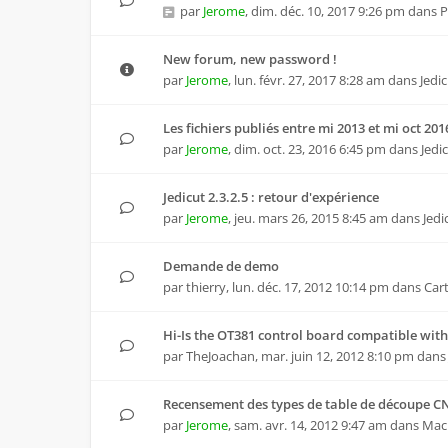
par
Jerome
,
dim. déc. 10, 2017 9:26 pm
dans
P
New forum, new password !
par
Jerome
,
lun. févr. 27, 2017 8:28 am
dans
Jedi
Les fichiers publiés entre mi 2013 et mi oct 20
par
Jerome
,
dim. oct. 23, 2016 6:45 pm
dans
Jedi
Jedicut 2.3.2.5 : retour d'expérience
par
Jerome
,
jeu. mars 26, 2015 8:45 am
dans
Jedi
Demande de demo
par
thierry
,
lun. déc. 17, 2012 10:14 pm
dans
Car
Hi-Is the OT381 control board compatible with
par
TheJoachan
,
mar. juin 12, 2012 8:10 pm
dan
Recensement des types de table de découpe C
par
Jerome
,
sam. avr. 14, 2012 9:47 am
dans
Mac