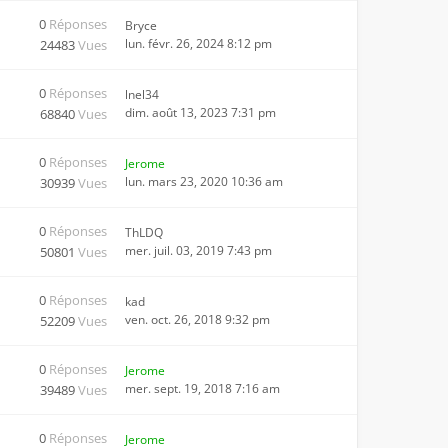
0
Réponses
Bryce
lun. févr. 26, 2024 8:12 pm
24483
Vues
0
Réponses
lnel34
dim. août 13, 2023 7:31 pm
68840
Vues
0
Réponses
Jerome
lun. mars 23, 2020 10:36 am
30939
Vues
0
Réponses
ThLDQ
mer. juil. 03, 2019 7:43 pm
50801
Vues
0
Réponses
kad
ven. oct. 26, 2018 9:32 pm
52209
Vues
0
Réponses
Jerome
mer. sept. 19, 2018 7:16 am
39489
Vues
0
Réponses
Jerome