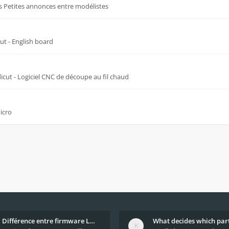
s
Petites annonces entre modélistes
cut - English board
dicut - Logiciel CNC de découpe au fil chaud
icro
Différence entre firmware LMFAO_V4_8_0 et du GRBL