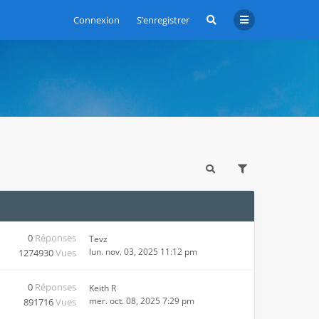
Connexion
S’enregistrer
0
Réponses
Tevz
lun. nov. 03, 2025 11:12 pm
1274930
Vues
0
Réponses
Keith R
mer. oct. 08, 2025 7:29 pm
891716
Vues