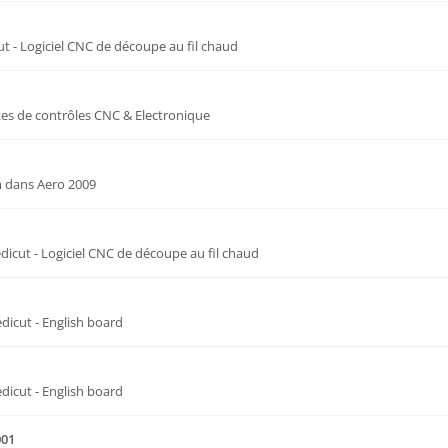
ut - Logiciel CNC de découpe au fil chaud
tes de contrôles CNC & Electronique
m
dans
Aero 2009
edicut - Logiciel CNC de découpe au fil chaud
edicut - English board
edicut - English board
001