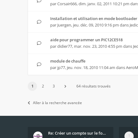
par
Corsair666
,
dim. janv. 02, 2011 10:21 pm
dan
Installation et utilisation en mode bootloader
par
Juergen
,
jeu. déc. 09, 2010 9:16 pm
dans
Jedi
aide pour programmer un PIC12CE518
par
didier77
,
mar. nov. 23, 2010 4:55 pm
dans
Je
module de chauffe
par
jp77
,
jeu. nov. 18, 2010 11:04 am
dans
AeroM
1
2
3
64 résultats trouvés
Aller à la recherche avancée
Re: Créer un compte sur le forum / Create forum us