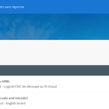
ets sans réponse
du GRBL
t - Logiciel CNC de découpe au fil chaud
xtrado and intrado?
cut - English board