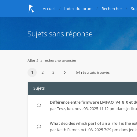
Accueil
Index du forum
Rechercher
Suj
Sujets sans réponse
Aller à la recherche avancée
1
2
3
64 résultats trouvés
Sujets
Différence entre firmware LMFAO_V4_8_0 et 
par
Tevz
,
lun. nov. 03, 2025 11:12 pm
dans
Jedicu
What decides which part of an airfoil is the e
par
Keith R
,
mer. oct. 08, 2025 7:29 pm
dans
Jedi