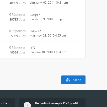
dim. janv. 02, 2011 10:21 pm
48999
Vues
0
Réponses
Juergen
jeu. déc. 09, 2010 9:16 pm
39735
Vues
0
Réponses
didier77
mar. nov. 23, 2010 4:55 pm
35969
Vues
0
Réponses
jp77
jeu. nov. 18, 2010 11:04 am
49594
Vues
Aller à
What decides which part of an airfoil is the extra
Re: Jedicut aceepts DXF profile, but It won't cut