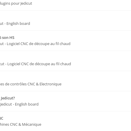
lugins pour Jedicut
cut - English board
16 son HS
cut - Logiciel CNC de découpe au fil chaud
cut - Logiciel CNC de découpe au fil chaud
tes de contrôles CNC & Electronique
 Jedicut?
s
Jedicut - English board
NC
hines CNC & Mécanique