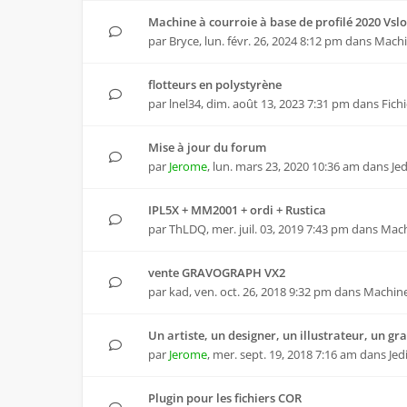
Machine à courroie à base de profilé 2020 Vslo
par
Bryce
,
lun. févr. 26, 2024 8:12 pm
dans
Machi
flotteurs en polystyrène
par
lnel34
,
dim. août 13, 2023 7:31 pm
dans
Fich
Mise à jour du forum
par
Jerome
,
lun. mars 23, 2020 10:36 am
dans
Je
IPL5X + MM2001 + ordi + Rustica
par
ThLDQ
,
mer. juil. 03, 2019 7:43 pm
dans
Mach
vente GRAVOGRAPH VX2
par
kad
,
ven. oct. 26, 2018 9:32 pm
dans
Machin
Un artiste, un designer, un illustrateur, un gr
par
Jerome
,
mer. sept. 19, 2018 7:16 am
dans
Jed
Plugin pour les fichiers COR