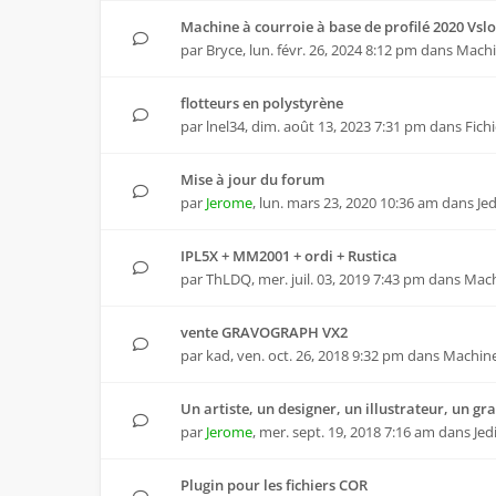
Machine à courroie à base de profilé 2020 Vslo
par
Bryce
,
lun. févr. 26, 2024 8:12 pm
dans
Machi
flotteurs en polystyrène
par
lnel34
,
dim. août 13, 2023 7:31 pm
dans
Fich
Mise à jour du forum
par
Jerome
,
lun. mars 23, 2020 10:36 am
dans
Je
IPL5X + MM2001 + ordi + Rustica
par
ThLDQ
,
mer. juil. 03, 2019 7:43 pm
dans
Mach
vente GRAVOGRAPH VX2
par
kad
,
ven. oct. 26, 2018 9:32 pm
dans
Machin
Un artiste, un designer, un illustrateur, un gr
par
Jerome
,
mer. sept. 19, 2018 7:16 am
dans
Jed
Plugin pour les fichiers COR