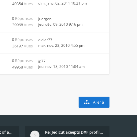
dim. janv. 02, 2011 10:21 pm
49354
Vues
0
Réponses
Juergen
jeu. déc. 09, 2010 9:16 pm
39968
Vues
0
Réponses
didier77
mar. nov. 23, 2010 4:55 pm
36197
Vues
0
Réponses
jp77
jeu. nov. 18, 2010 11:04 am
49958
Vues
Aller à
What decides which part of an airfoil is the extra
Re: Jedicut aceepts DXF profile, but It won't cut