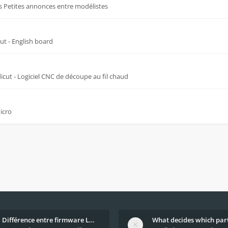
s
Petites annonces entre modélistes
cut - English board
dicut - Logiciel CNC de découpe au fil chaud
icro
Différence entre firmware LMFAO_V4_8_0 et du GRBL