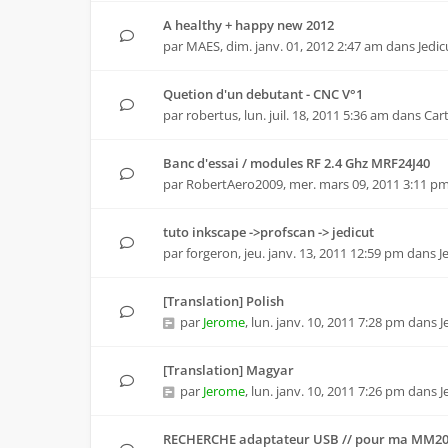
A healthy + happy new 2012
par
MAES
,
dim. janv. 01, 2012 2:47 am
dans
Jedic
Quetion d'un debutant - CNC V°1
par
robertus
,
lun. juil. 18, 2011 5:36 am
dans
Car
Banc d'essai / modules RF 2.4 Ghz MRF24J40
par
RobertAero2009
,
mer. mars 09, 2011 3:11 p
tuto inkscape ->profscan -> jedicut
par
forgeron
,
jeu. janv. 13, 2011 12:59 pm
dans
J
[Translation] Polish
par
Jerome
,
lun. janv. 10, 2011 7:28 pm
dans
J
[Translation] Magyar
par
Jerome
,
lun. janv. 10, 2011 7:26 pm
dans
J
RECHERCHE adaptateur USB // pour ma MM2