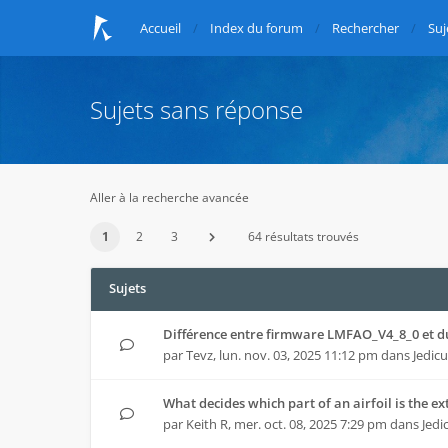
Accueil
Index du forum
Rechercher
Suj
Sujets sans réponse
Aller à la recherche avancée
1
2
3
64 résultats trouvés
Sujets
Différence entre firmware LMFAO_V4_8_0 et 
par
Tevz
,
lun. nov. 03, 2025 11:12 pm
dans
Jedicu
What decides which part of an airfoil is the e
par
Keith R
,
mer. oct. 08, 2025 7:29 pm
dans
Jedi