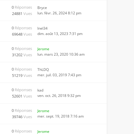
0
Réponses
Bryce
lun. févr. 26, 2024 8:12 pm
24881
Vues
0
Réponses
lnel34
dim. août 13, 2023 7:31 pm
69648
Vues
0
Réponses
Jerome
lun. mars 23, 2020 10:36 am
31202
Vues
0
Réponses
ThLDQ
mer. juil. 03, 2019 7:43 pm
51219
Vues
0
Réponses
kad
ven. oct. 26, 2018 9:32 pm
52601
Vues
0
Réponses
Jerome
mer. sept. 19, 2018 7:16 am
39746
Vues
0
Réponses
Jerome