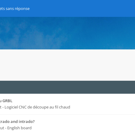
ets sans réponse
du GRBL
t - Logiciel CNC de découpe au fil chaud
xtrado and intrado?
cut - English board