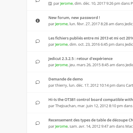
par
Jerome
,
dim. déc. 10, 2017 9:26 pm
dans
P
New forum, new password !
par
Jerome
,
lun. févr. 27, 2017 8:28 am
dans
Jedi
Les fichiers publiés entre mi 2013 et mi oct 20
par
Jerome
,
dim. oct. 23, 2016 6:45 pm
dans
Jedi
Jedicut 2.3.2.5 : retour d'expérience
par
Jerome
,
jeu. mars 26, 2015 8:45 am
dans
Jedi
Demande de demo
par
thierry
,
lun. déc. 17, 2012 10:14 pm
dans
Car
Hi-Is the OT381 control board compatible with
par
TheJoachan
,
mar. juin 12, 2012 8:10 pm
dan
Recensement des types de table de découpe C
par
Jerome
,
sam. avr. 14, 2012 9:47 am
dans
Mac