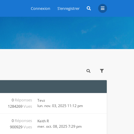
Connexion
S’enregistrer
0
Réponses
Tevz
lun. nov. 03, 2025 11:12 pm
1284269
Vues
0
Réponses
Keith R
mer. oct. 08, 2025 7:29 pm
900929
Vues