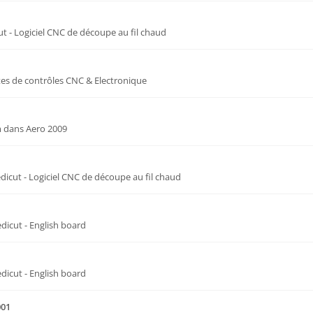
ut - Logiciel CNC de découpe au fil chaud
tes de contrôles CNC & Electronique
m
dans
Aero 2009
edicut - Logiciel CNC de découpe au fil chaud
edicut - English board
edicut - English board
001