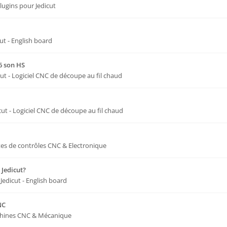
lugins pour Jedicut
cut - English board
16 son HS
cut - Logiciel CNC de découpe au fil chaud
cut - Logiciel CNC de découpe au fil chaud
tes de contrôles CNC & Electronique
 Jedicut?
s
Jedicut - English board
NC
hines CNC & Mécanique