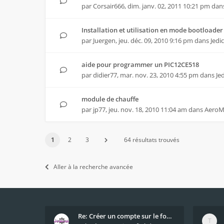
par
Corsair666
,
dim. janv. 02, 2011 10:21 pm
dan
Installation et utilisation en mode bootloader
par
Juergen
,
jeu. déc. 09, 2010 9:16 pm
dans
Jedi
aide pour programmer un PIC12CE518
par
didier77
,
mar. nov. 23, 2010 4:55 pm
dans
Je
module de chauffe
par
jp77
,
jeu. nov. 18, 2010 11:04 am
dans
AeroM
1
2
3
64 résultats trouvés
Aller à la recherche avancée
Re: Créer un compte sur le forum / Create forum us