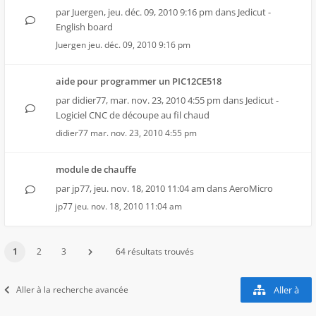
par
Juergen
,
jeu. déc. 09, 2010 9:16 pm
dans
Jedicut -
English board
Juergen
jeu. déc. 09, 2010 9:16 pm
aide pour programmer un PIC12CE518
par
didier77
,
mar. nov. 23, 2010 4:55 pm
dans
Jedicut -
Logiciel CNC de découpe au fil chaud
didier77
mar. nov. 23, 2010 4:55 pm
module de chauffe
par
jp77
,
jeu. nov. 18, 2010 11:04 am
dans
AeroMicro
jp77
jeu. nov. 18, 2010 11:04 am
1
2
3
64 résultats trouvés
Aller à la recherche avancée
Aller à