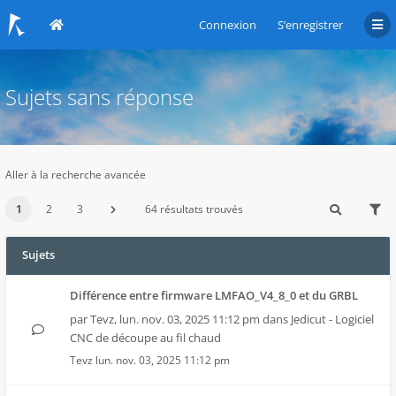
Connexion
S’enregistrer
Sujets sans réponse
Aller à la recherche avancée
1
2
3
64 résultats trouvés
Sujets
Différence entre firmware LMFAO_V4_8_0 et du GRBL
par
Tevz
,
lun. nov. 03, 2025 11:12 pm
dans
Jedicut - Logiciel
CNC de découpe au fil chaud
Tevz
lun. nov. 03, 2025 11:12 pm