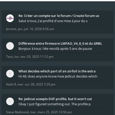
Re: Créer un compte sur le forum / Create forum us
Salut à tous, J'ai profité d'une mise à jour du s
Jerome
,
jeu. juil. 16, 2026 6:56 am
Différence entre firmware LMFAO_V4_8_0 et du GRBL
Bonjour à tous ! Me revoilà après 5 ans de pause
Tevz
,
lun. nov. 03, 2025 11:12 pm
What decides which part of an airfoil is the extra
Hi All, does anyone know how Jedicut decides which
Keith R
,
mer. oct. 08, 2025 7:29 pm
Re: Jedicut aceepts DXF profile, but It won't cut
Okay I just figured something out. The profile p
Steve Redmond
,
mar. mars 25, 2025 10:56 pm