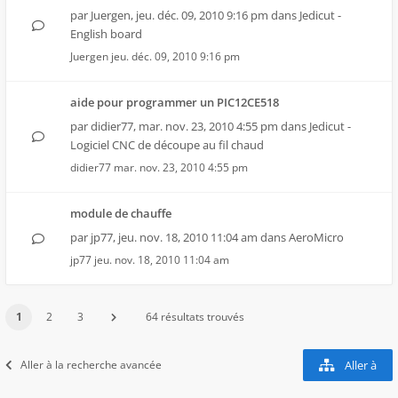
par
Juergen
,
jeu. déc. 09, 2010 9:16 pm
dans
Jedicut -
English board
Juergen
jeu. déc. 09, 2010 9:16 pm
aide pour programmer un PIC12CE518
par
didier77
,
mar. nov. 23, 2010 4:55 pm
dans
Jedicut -
Logiciel CNC de découpe au fil chaud
didier77
mar. nov. 23, 2010 4:55 pm
module de chauffe
par
jp77
,
jeu. nov. 18, 2010 11:04 am
dans
AeroMicro
jp77
jeu. nov. 18, 2010 11:04 am
1
2
3
64 résultats trouvés
Aller à la recherche avancée
Aller à