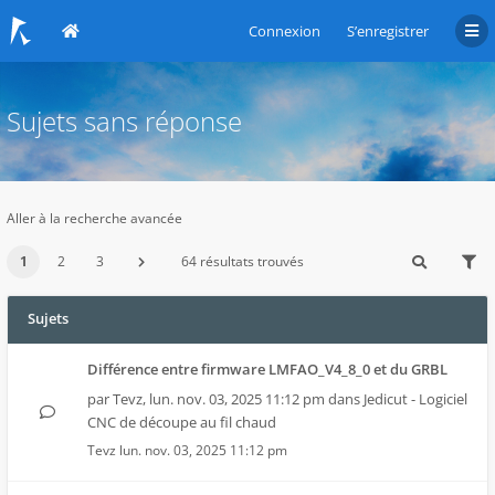
Connexion
S’enregistrer
Sujets sans réponse
Aller à la recherche avancée
1
2
3
64 résultats trouvés
Sujets
Différence entre firmware LMFAO_V4_8_0 et du GRBL
par
Tevz
,
lun. nov. 03, 2025 11:12 pm
dans
Jedicut - Logiciel
CNC de découpe au fil chaud
Tevz
lun. nov. 03, 2025 11:12 pm