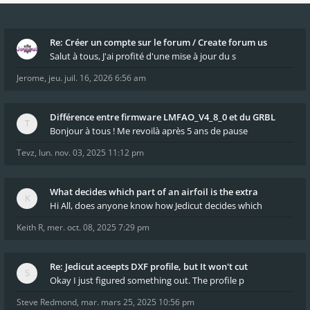
Re: Créer un compte sur le forum / Create forum us
Salut à tous, J'ai profité d'une mise à jour du s
Jerome
,
jeu. juil. 16, 2026 6:56 am
Différence entre firmware LMFAO_V4_8_0 et du GRBL
Bonjour à tous ! Me revoilà après 5 ans de pause
Tevz
,
lun. nov. 03, 2025 11:12 pm
What decides which part of an airfoil is the extra
Hi All, does anyone know how Jedicut decides which
Keith R
,
mer. oct. 08, 2025 7:29 pm
Re: Jedicut aceepts DXF profile, but It won't cut
Okay I just figured something out. The profile p
Steve Redmond
,
mar. mars 25, 2025 10:56 pm