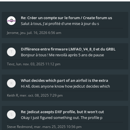
Re: Créer un compte sur le forum / Create forum us
Salut à tous, J'ai profité d'une mise à jour du s
Jerome
,
jeu. juil. 16, 2026 6:56 am
Différence entre firmware LMFAO_V4_8_0 et du GRBL
Bonjour à tous ! Me revoilà après 5 ans de pause
Tevz
,
lun. nov. 03, 2025 11:12 pm
What decides which part of an airfoil is the extra
Hi All, does anyone know how Jedicut decides which
Keith R
,
mer. oct. 08, 2025 7:29 pm
Re: Jedicut aceepts DXF profile, but It won't cut
Okay I just figured something out. The profile p
Steve Redmond
,
mar. mars 25, 2025 10:56 pm