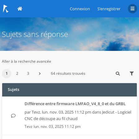
Connexion
S’enregistrer
Sujets sans réponse
Aller à la recherche avancée
1
2
3
64 résultats trouvés
Sujets
Différence entre firmware LMFAO_V4_8_0 et du GRBL
par
Tevz
,
lun. nov. 03, 2025 11:12 pm
dans
Jedicut - Logiciel
CNC de découpe au fil chaud
Tevz
lun. nov. 03, 2025 11:12 pm