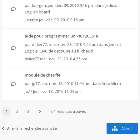
par
Juergen
,
jeu. déc. 09, 2010 9:16 pm
dans
Jedicut -
English board
Juergen
jeu. déc. 09, 2010 9:16 pm
aide pour programmer un PIC12CE518
par
didier77
,
mar. nov. 23, 2010 4:55 pm
dans
Jedicut -
Logiciel CNC de découpe au fil chaud
didier77
mar. nov. 23, 2010 4:55 pm
module de chauffe
par
jp77
,
jeu. nov. 18, 2010 11:04 am
dans
AeroMicro
jp77
jeu. nov. 18, 2010 11:04 am
1
2
3
64 résultats trouvés
Aller à la recherche avancée
Aller à