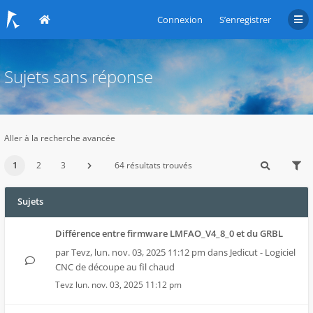
Connexion
S’enregistrer
Sujets sans réponse
Aller à la recherche avancée
1
2
3
64 résultats trouvés
Sujets
Différence entre firmware LMFAO_V4_8_0 et du GRBL
par
Tevz
,
lun. nov. 03, 2025 11:12 pm
dans
Jedicut - Logiciel
CNC de découpe au fil chaud
Tevz
lun. nov. 03, 2025 11:12 pm