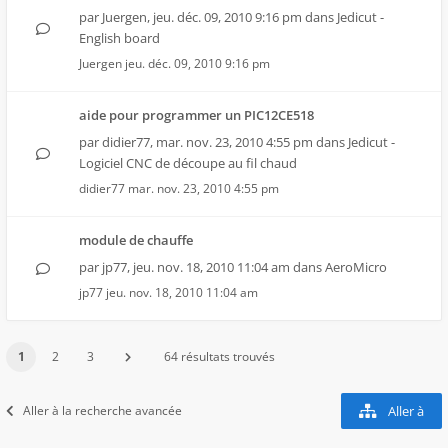
par
Juergen
,
jeu. déc. 09, 2010 9:16 pm
dans
Jedicut -
English board
Juergen
jeu. déc. 09, 2010 9:16 pm
aide pour programmer un PIC12CE518
par
didier77
,
mar. nov. 23, 2010 4:55 pm
dans
Jedicut -
Logiciel CNC de découpe au fil chaud
didier77
mar. nov. 23, 2010 4:55 pm
module de chauffe
par
jp77
,
jeu. nov. 18, 2010 11:04 am
dans
AeroMicro
jp77
jeu. nov. 18, 2010 11:04 am
1
2
3
64 résultats trouvés
Aller à la recherche avancée
Aller à