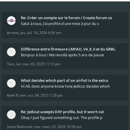
Re: Créer un compte sur le forum / Create forum us
Salut à tous, J'ai profité d'une mise à jour du s
Jerome
,
jeu. juil. 16, 2026 6:56 am
Différence entre firmware LMFAO_V4_8_0 et du GRBL
Bonjour à tous ! Me revoilà après 5 ans de pause
Tevz
,
lun. nov. 03, 2025 11:12 pm
What decides which part of an airfoil is the extra
Hi All, does anyone know how Jedicut decides which
Keith R
,
mer. oct. 08, 2025 7:29 pm
Re: Jedicut aceepts DXF profile, but It won't cut
Okay I just figured something out. The profile p
Steve Redmond
,
mar. mars 25, 2025 10:56 pm