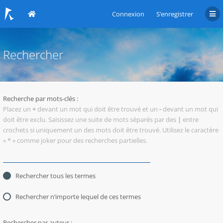
Connexion
S’enregistrer
Rechercher
Recherche par mots-clés :
Placez un
+
devant un mot qui doit être trouvé et un
-
devant un mot qui
doit être exclu. Saisissez une suite de mots séparés par des
|
entre
crochets si uniquement un des mots doit être trouvé. Utilisez le caractère
« * » comme joker pour des recherches partielles.
Rechercher tous les termes
Rechercher n’importe lequel de ces termes
Rechercher par auteur :