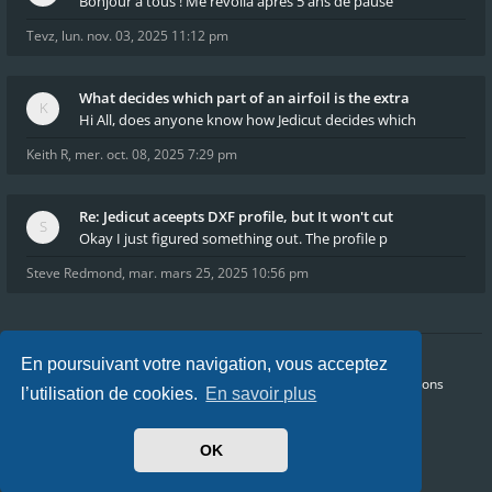
Bonjour à tous ! Me revoilà après 5 ans de pause
Tevz
,
lun. nov. 03, 2025 11:12 pm
What decides which part of an airfoil is the extra
Hi All, does anyone know how Jedicut decides which
Keith R
,
mer. oct. 08, 2025 7:29 pm
Re: Jedicut aceepts DXF profile, but It won't cut
Okay I just figured something out. The profile p
Steve Redmond
,
mar. mars 25, 2025 10:56 pm
En poursuivant votre navigation, vous acceptez
Accueil
Index du forum
FAQ
Confidentialité
Conditions
l’utilisation de cookies.
En savoir plus
Heures au format
UTC+02:00
Nous sommes le ven. août 07, 2026 8:22 pm
OK