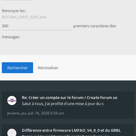
Renvoyer les :
RETURN_FIRST_EXPLAIN
premiers caractères des
messages
Re: Créer un compte sur le forum / Create forum us
Salut à tous, J'ai profité d'une mise à jour du s
Jerome
,
jeu. juil. 16, 2026 6:56 am
Différence entre firmware LMFAO_V4_8_0 et du GRBL