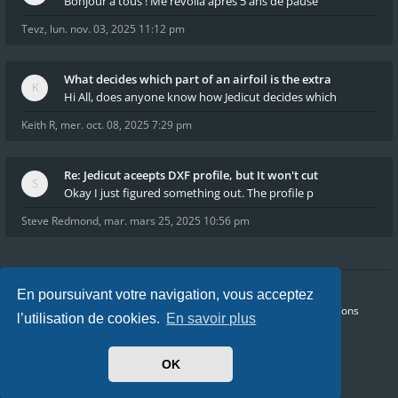
Bonjour à tous ! Me revoilà après 5 ans de pause
Tevz
,
lun. nov. 03, 2025 11:12 pm
What decides which part of an airfoil is the extra
Hi All, does anyone know how Jedicut decides which
Keith R
,
mer. oct. 08, 2025 7:29 pm
Re: Jedicut aceepts DXF profile, but It won't cut
Okay I just figured something out. The profile p
Steve Redmond
,
mar. mars 25, 2025 10:56 pm
En poursuivant votre navigation, vous acceptez
Accueil
Index du forum
FAQ
Confidentialité
Conditions
l’utilisation de cookies.
En savoir plus
Heures au format
UTC+02:00
Nous sommes le dim. août 09, 2026 4:58 pm
OK