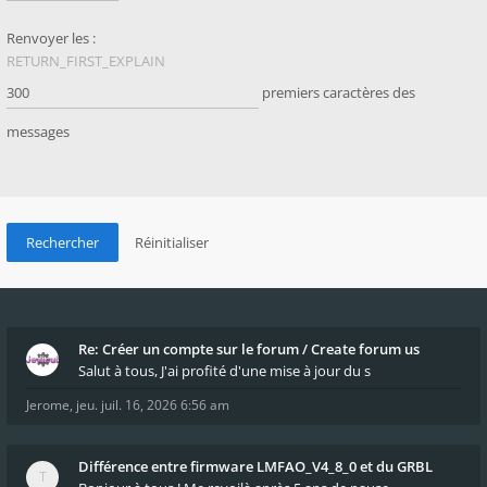
Renvoyer les :
RETURN_FIRST_EXPLAIN
premiers caractères des
messages
Re: Créer un compte sur le forum / Create forum us
Salut à tous, J'ai profité d'une mise à jour du s
Jerome
,
jeu. juil. 16, 2026 6:56 am
Différence entre firmware LMFAO_V4_8_0 et du GRBL