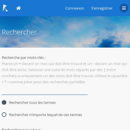
Connexion
S’enregistrer
Rechercher
Recherche par mots-clés :
Placez un
+
devant un mot qui doit être trouvé et un
-
devant un mot qui
doit être exclu. Saisissez une suite de mots séparés par des
|
entre
crochets si uniquement un des mots doit être trouvé. Utilisez le caractère
« * » comme joker pour des recherches partielles.
Rechercher tous les termes
Rechercher n’importe lequel de ces termes
Rechercher par auteur :