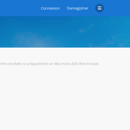
Connexion
S’enregistrer
tre crochets si uniquement un des mots doit être trouvé.