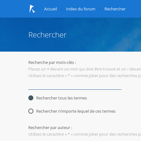
Accueil
Index du forum
Rechercher
Rechercher
Recherche par mots-clés :
Placez un
+
devant un mot qui doit être trouvé et un
-
devant
Utilisez le caractère « * » comme joker pour des recherches pa
Rechercher tous les termes
Rechercher n’importe lequel de ces termes
Rechercher par auteur :
Utilisez le caractère « * » comme joker pour des recherches pa