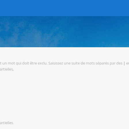
 un mot qui doit être exclu. Saisissez une suite de mots séparés par des
|
en
rtielles.
rtielles.