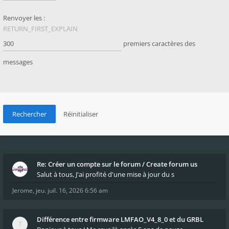
Renvoyer les :
RETURN_FIRST_EXPLAIN
premiers caractères des
messages
Re: Créer un compte sur le forum / Create forum us
Salut à tous, J'ai profité d'une mise à jour du s
Jerome
,
jeu. juil. 16, 2026 6:56 am
Différence entre firmware LMFAO_V4_8_0 et du GRBL