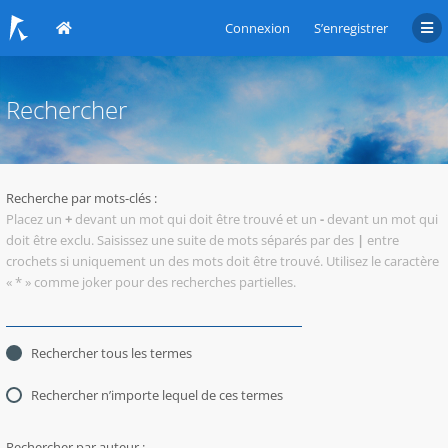
Connexion
S’enregistrer
Rechercher
Recherche par mots-clés :
Placez un
+
devant un mot qui doit être trouvé et un
-
devant un mot qui
doit être exclu. Saisissez une suite de mots séparés par des
|
entre
crochets si uniquement un des mots doit être trouvé. Utilisez le caractère
« * » comme joker pour des recherches partielles.
Rechercher tous les termes
Rechercher n’importe lequel de ces termes
Rechercher par auteur :