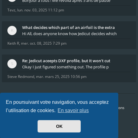
Bonjour à tous ! Me revoilà après 5 ans de pause
Tevz
,
lun. nov. 03, 2025 11:12 pm
What decides which part of an airfoil is the extra
Hi All, does anyone know how Jedicut decides which
Keith R
,
mer. oct. 08, 2025 7:29 pm
Re: Jedicut aceepts DXF profile, but It won't cut
Okay I just figured something out. The profile p
Steve Redmond
,
mar. mars 25, 2025 10:56 pm
En poursuivant votre navigation, vous acceptez
Accueil
Index du forum
FAQ
Confidentialité
Conditions
l’utilisation de cookies.
En savoir plus
Heures au format
UTC+02:00
Nous sommes le lun. août 10, 2026 4:42 am
OK