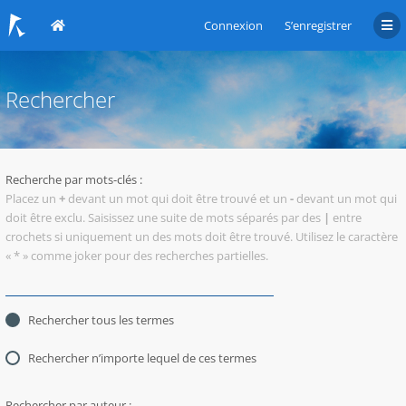
Connexion
S’enregistrer
Rechercher
Recherche par mots-clés :
Placez un
+
devant un mot qui doit être trouvé et un
-
devant un mot qui
doit être exclu. Saisissez une suite de mots séparés par des
|
entre
crochets si uniquement un des mots doit être trouvé. Utilisez le caractère
« * » comme joker pour des recherches partielles.
Rechercher tous les termes
Rechercher n’importe lequel de ces termes
Rechercher par auteur :