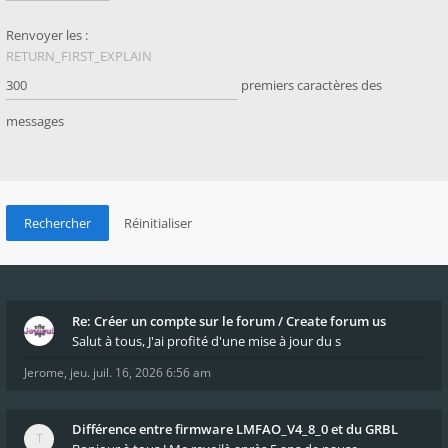
Renvoyer les :
RETURN_FIRST_EXPLAIN
premiers caractères des
messages
Re: Créer un compte sur le forum / Create forum us
Salut à tous, J'ai profité d'une mise à jour du s
Jerome
,
jeu. juil. 16, 2026 6:56 am
Différence entre firmware LMFAO_V4_8_0 et du GRBL