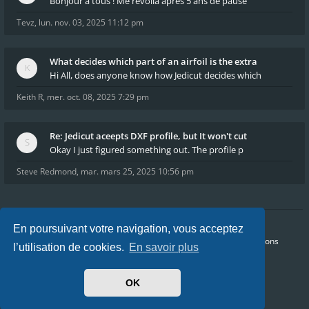
Bonjour à tous ! Me revoilà après 5 ans de pause
Tevz
,
lun. nov. 03, 2025 11:12 pm
What decides which part of an airfoil is the extra
Hi All, does anyone know how Jedicut decides which
Keith R
,
mer. oct. 08, 2025 7:29 pm
Re: Jedicut aceepts DXF profile, but It won't cut
Okay I just figured something out. The profile p
Steve Redmond
,
mar. mars 25, 2025 10:56 pm
En poursuivant votre navigation, vous acceptez
Accueil
Index du forum
FAQ
Confidentialité
Conditions
l’utilisation de cookies.
En savoir plus
Heures au format
UTC+02:00
Nous sommes le sam. août 08, 2026 5:20 pm
OK