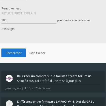
Renvoyer les :
RETURN_FIRST_EXPLAIN
premiers caractères des
messages
Re: Créer un compte sur le forum / Create forum us
Salut à tous, J'ai profité d'une mise à jour du s
Jerome
,
jeu. juil. 16, 2026 6:56 am
Différence entre firmware LMFAO_V4_8_0 et du GRBL