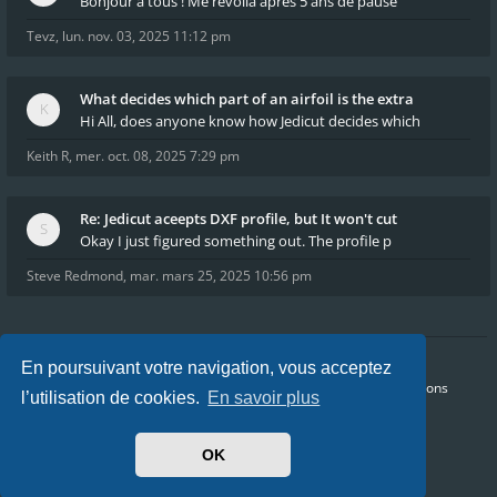
Bonjour à tous ! Me revoilà après 5 ans de pause
Tevz
,
lun. nov. 03, 2025 11:12 pm
What decides which part of an airfoil is the extra
Hi All, does anyone know how Jedicut decides which
Keith R
,
mer. oct. 08, 2025 7:29 pm
Re: Jedicut aceepts DXF profile, but It won't cut
Okay I just figured something out. The profile p
Steve Redmond
,
mar. mars 25, 2025 10:56 pm
En poursuivant votre navigation, vous acceptez
Accueil
Index du forum
FAQ
Confidentialité
Conditions
l’utilisation de cookies.
En savoir plus
Heures au format
UTC+02:00
Nous sommes le jeu. août 06, 2026 7:27 pm
OK