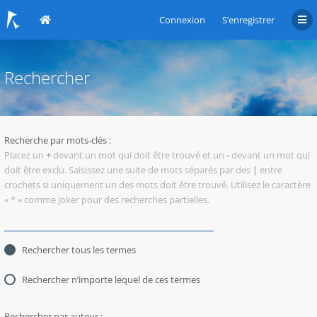
Connexion
S’enregistrer
Rechercher
Recherche par mots-clés :
Placez un
+
devant un mot qui doit être trouvé et un
-
devant un mot qui
doit être exclu. Saisissez une suite de mots séparés par des
|
entre
crochets si uniquement un des mots doit être trouvé. Utilisez le caractère
« * » comme joker pour des recherches partielles.
Rechercher tous les termes
Rechercher n’importe lequel de ces termes
Rechercher par auteur :