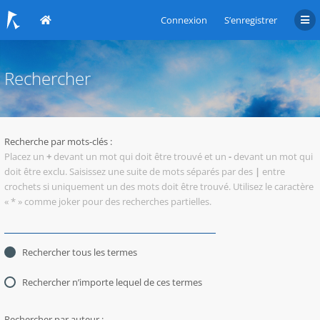
Connexion
S’enregistrer
Rechercher
Recherche par mots-clés :
Placez un
+
devant un mot qui doit être trouvé et un
-
devant un mot qui
doit être exclu. Saisissez une suite de mots séparés par des
|
entre
crochets si uniquement un des mots doit être trouvé. Utilisez le caractère
« * » comme joker pour des recherches partielles.
Rechercher tous les termes
Rechercher n’importe lequel de ces termes
Rechercher par auteur :