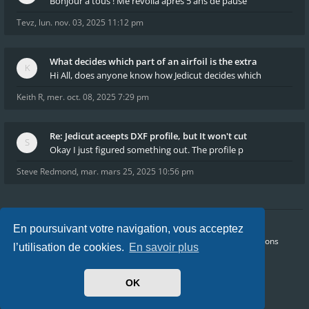
Bonjour à tous ! Me revoilà après 5 ans de pause
Tevz
,
lun. nov. 03, 2025 11:12 pm
What decides which part of an airfoil is the extra
Hi All, does anyone know how Jedicut decides which
Keith R
,
mer. oct. 08, 2025 7:29 pm
Re: Jedicut aceepts DXF profile, but It won't cut
Okay I just figured something out. The profile p
Steve Redmond
,
mar. mars 25, 2025 10:56 pm
En poursuivant votre navigation, vous acceptez
Accueil
Index du forum
FAQ
Confidentialité
Conditions
l’utilisation de cookies.
En savoir plus
Heures au format
UTC+02:00
Nous sommes le jeu. août 06, 2026 5:55 am
OK