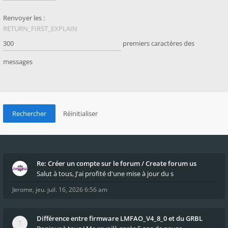
Renvoyer les :
RETURN_FIRST_EXPLAIN
premiers caractères des
messages
Re: Créer un compte sur le forum / Create forum us
Salut à tous, J'ai profité d'une mise à jour du s
Jerome
,
jeu. juil. 16, 2026 6:56 am
Différence entre firmware LMFAO_V4_8_0 et du GRBL