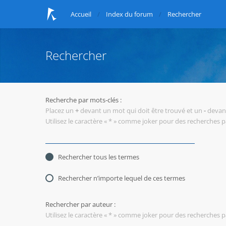
Accueil
Index du forum
Rechercher
Rechercher
Recherche par mots-clés :
Placez un
+
devant un mot qui doit être trouvé et un
-
devant
Utilisez le caractère « * » comme joker pour des recherches pa
Rechercher tous les termes
Rechercher n’importe lequel de ces termes
Rechercher par auteur :
Utilisez le caractère « * » comme joker pour des recherches pa