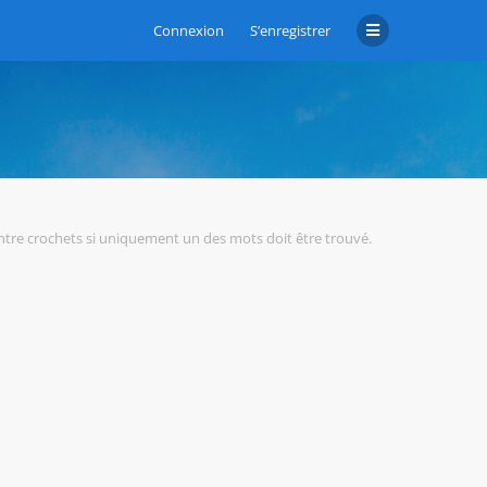
Connexion
S’enregistrer
tre crochets si uniquement un des mots doit être trouvé.