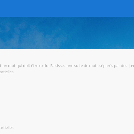
 un mot qui doit être exclu. Saisissez une suite de mots séparés par des
|
en
rtielles.
rtielles.