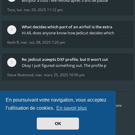
Bonjour à tous ! Me revoilà après 5 ans de pause
Tevz
,
lun. nov. 03, 2025 11:12 pm
What decides which part of an airfoil is the extra
Hi All, does anyone know how Jedicut decides which
Keith R
,
mer. oct. 08, 2025 7:29 pm
Re: Jedicut aceepts DXF profile, but It won't cut
Okay I just figured something out. The profile p
Steve Redmond
,
mar. mars 25, 2025 10:56 pm
En poursuivant votre navigation, vous acceptez
Accueil
Index du forum
FAQ
Confidentialité
Conditions
l’utilisation de cookies.
En savoir plus
Heures au format
UTC+02:00
Nous sommes le jeu. août 06, 2026 8:59 am
OK