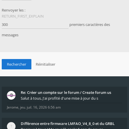
Renvoyer les :
RETURN_FIRST_EXPLAIN
premiers caractères des
messages
Re: Créer un compte sur le forum / Create forum us
Salut à tous, J'ai profité d'une mise à jour du s
Jerome
,
jeu. juil. 16, 2026 6:56 am
Différence entre firmware LMFAO_V4_8_0 et du GRBL