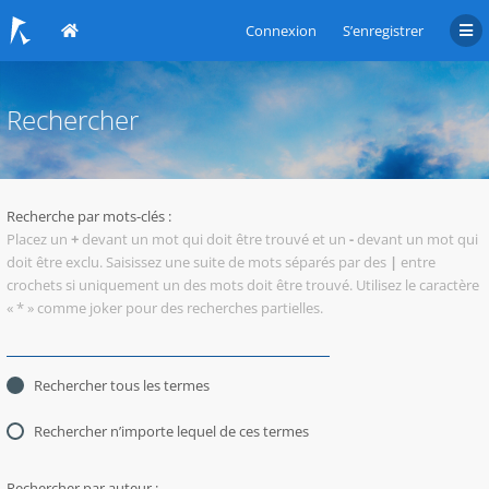
Connexion
S’enregistrer
Rechercher
Recherche par mots-clés :
Placez un
+
devant un mot qui doit être trouvé et un
-
devant un mot qui
doit être exclu. Saisissez une suite de mots séparés par des
|
entre
crochets si uniquement un des mots doit être trouvé. Utilisez le caractère
« * » comme joker pour des recherches partielles.
Rechercher tous les termes
Rechercher n’importe lequel de ces termes
Rechercher par auteur :