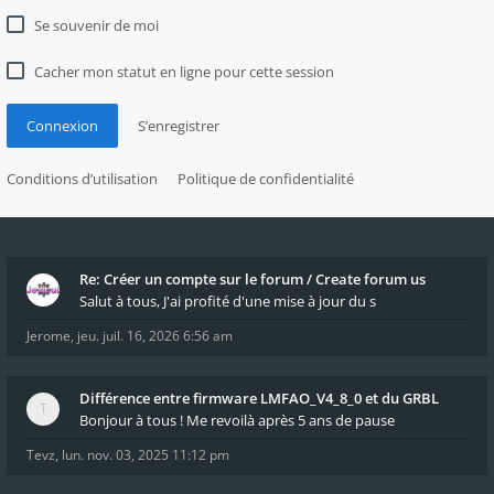
Se souvenir de moi
Cacher mon statut en ligne pour cette session
Connexion
S’enregistrer
Conditions d’utilisation
Politique de confidentialité
Re: Créer un compte sur le forum / Create forum us
Salut à tous, J'ai profité d'une mise à jour du s
Jerome
,
jeu. juil. 16, 2026 6:56 am
Différence entre firmware LMFAO_V4_8_0 et du GRBL
Bonjour à tous ! Me revoilà après 5 ans de pause
Tevz
,
lun. nov. 03, 2025 11:12 pm