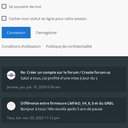
Se souvenir de moi
Cacher mon statut en ligne pour cette session
Connexion
S’enregistrer
Conditions d’utilisation
Politique de confidentialité
Re: Créer un compte sur le forum / Create forum us
Salut à tous, J'ai profité d'une mise à jour du s
Jerome
,
jeu. juil. 16, 2026 6:56 am
Différence entre firmware LMFAO_V4_8_0 et du GRBL
Bonjour à tous ! Me revoilà après 5 ans de pause
Tevz
,
lun. nov. 03, 2025 11:12 pm