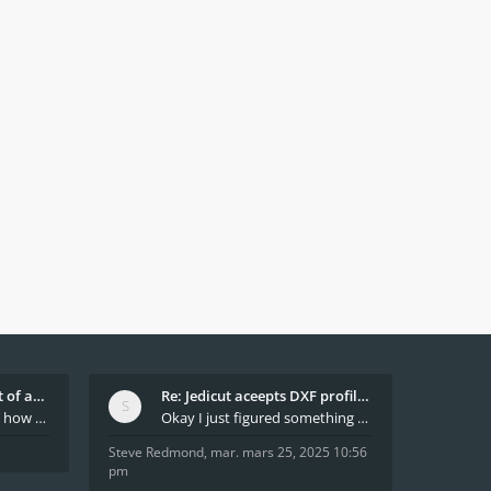
What decides which part of an airfoil is the extra
Re: Jedicut aceepts DXF profile, but It won't cut
Hi All, does anyone know how Jedicut decides which
Okay I just figured something out. The profile p
Steve Redmond
,
mar. mars 25, 2025 10:56
pm