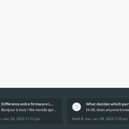
Différence entre firmware LMFAO_V4_8_0 et du GRBL
Bonjour à tous ! Me revoilà après 5 ans de pause
n. nov. 03, 2025 11:12 pm
Keith R
,
mer. oct. 08, 2025 7:29 pm