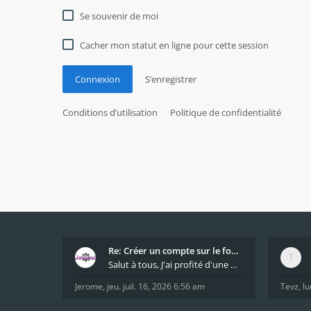
Se souvenir de moi
Cacher mon statut en ligne pour cette session
Connexion
S’enregistrer
Conditions d’utilisation
Politique de confidentialité
Re: Créer un compte sur le forum / Create forum us
Salut à tous, J'ai profité d'une mise à jour du s
Jerome
,
jeu. juil. 16, 2026 6:56 am
Tevz
,
lu