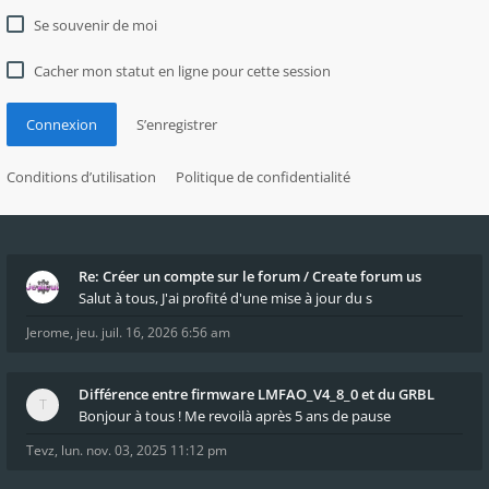
Se souvenir de moi
Cacher mon statut en ligne pour cette session
Connexion
S’enregistrer
Conditions d’utilisation
Politique de confidentialité
Re: Créer un compte sur le forum / Create forum us
Salut à tous, J'ai profité d'une mise à jour du s
Jerome
,
jeu. juil. 16, 2026 6:56 am
Différence entre firmware LMFAO_V4_8_0 et du GRBL
Bonjour à tous ! Me revoilà après 5 ans de pause
Tevz
,
lun. nov. 03, 2025 11:12 pm