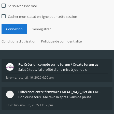
Se souvenir de moi
Cacher mon statut en ligne pour cette session
Connexion
S’enregistrer
Conditions d’utilisation
Politique de confidentialité
Re: Créer un compte sur le forum / Create forum us
Salut à tous, J'ai profité d'une mise à jour du s
Jerome
,
jeu. juil. 16, 2026 6:56 am
Différence entre firmware LMFAO_V4_8_0 et du GRBL
Bonjour à tous ! Me revoilà après 5 ans de pause
Tevz
,
lun. nov. 03, 2025 11:12 pm