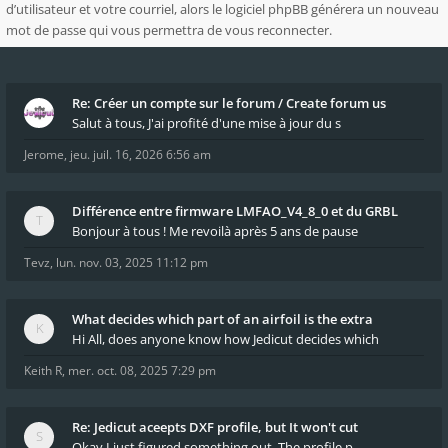
d’utilisateur et votre courriel, alors le logiciel phpBB générera un nouveau
mot de passe qui vous permettra de vous reconnecter.
Re: Créer un compte sur le forum / Create forum us
Salut à tous, J'ai profité d'une mise à jour du s
Jerome
,
jeu. juil. 16, 2026 6:56 am
Différence entre firmware LMFAO_V4_8_0 et du GRBL
Bonjour à tous ! Me revoilà après 5 ans de pause
Tevz
,
lun. nov. 03, 2025 11:12 pm
What decides which part of an airfoil is the extra
Hi All, does anyone know how Jedicut decides which
Keith R
,
mer. oct. 08, 2025 7:29 pm
Re: Jedicut aceepts DXF profile, but It won't cut
Okay I just figured something out. The profile p