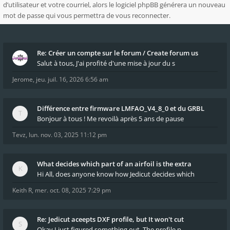
d’utilisateur et votre courriel, alors le logiciel phpBB générera un nouveau
mot de passe qui vous permettra de vous reconnecter.
Re: Créer un compte sur le forum / Create forum us
Salut à tous, J'ai profité d'une mise à jour du s
Jerome
,
jeu. juil. 16, 2026 6:56 am
Différence entre firmware LMFAO_V4_8_0 et du GRBL
Bonjour à tous ! Me revoilà après 5 ans de pause
Tevz
,
lun. nov. 03, 2025 11:12 pm
What decides which part of an airfoil is the extra
Hi All, does anyone know how Jedicut decides which
Keith R
,
mer. oct. 08, 2025 7:29 pm
Re: Jedicut aceepts DXF profile, but It won't cut
Okay I just figured something out. The profile p