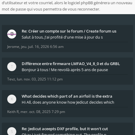
d’utilisateur et votre courriel, alors le logiciel phpBB générera un nouveau
mot de passe qui vous permettra de vous reconnecter.
Re: Créer un compte sur le forum / Create forum us
Salut à tous, J'ai profité d'une mise à jour du s
Jerome
,
jeu. juil. 16, 2026 6:56 am
Différence entre firmware LMFAO_V4_8_0 et du GRBL
Bonjour à tous ! Me revoilà après 5 ans de pause
Tevz
,
lun. nov. 03, 2025 11:12 pm
What decides which part of an airfoil is the extra
Hi All, does anyone know how Jedicut decides which
Keith R
,
mer. oct. 08, 2025 7:29 pm
Re: Jedicut aceepts DXF profile, but It won't cut
Okay I just figured something out. The profile p