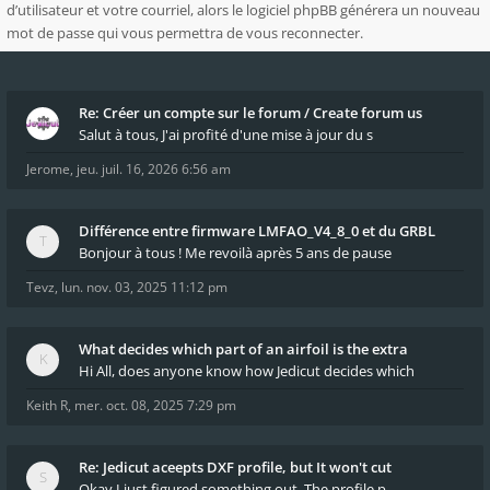
d’utilisateur et votre courriel, alors le logiciel phpBB générera un nouveau
mot de passe qui vous permettra de vous reconnecter.
Re: Créer un compte sur le forum / Create forum us
Salut à tous, J'ai profité d'une mise à jour du s
Jerome
,
jeu. juil. 16, 2026 6:56 am
Différence entre firmware LMFAO_V4_8_0 et du GRBL
Bonjour à tous ! Me revoilà après 5 ans de pause
Tevz
,
lun. nov. 03, 2025 11:12 pm
What decides which part of an airfoil is the extra
Hi All, does anyone know how Jedicut decides which
Keith R
,
mer. oct. 08, 2025 7:29 pm
Re: Jedicut aceepts DXF profile, but It won't cut
Okay I just figured something out. The profile p