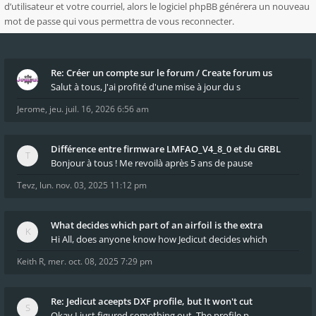
d’utilisateur et votre courriel, alors le logiciel phpBB générera un nouveau
mot de passe qui vous permettra de vous reconnecter.
Re: Créer un compte sur le forum / Create forum us
Salut à tous, J'ai profité d'une mise à jour du s
Jerome
,
jeu. juil. 16, 2026 6:56 am
Différence entre firmware LMFAO_V4_8_0 et du GRBL
Bonjour à tous ! Me revoilà après 5 ans de pause
Tevz
,
lun. nov. 03, 2025 11:12 pm
What decides which part of an airfoil is the extra
Hi All, does anyone know how Jedicut decides which
Keith R
,
mer. oct. 08, 2025 7:29 pm
Re: Jedicut aceepts DXF profile, but It won't cut
Okay I just figured something out. The profile p