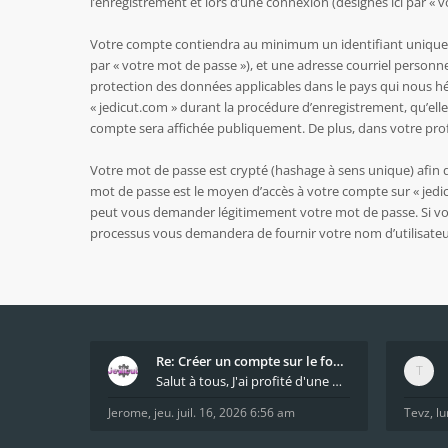
l’enregistrement et lors d’une connexion (désignés ici par « 
Votre compte contiendra au minimum un identifiant unique (d
par « votre mot de passe »), et une adresse courriel personne
protection des données applicables dans le pays qui nous hé
« jedicut.com » durant la procédure d’enregistrement, qu’elle 
compte sera affichée publiquement. De plus, dans votre profi
Votre mot de passe est crypté (hashage à sens unique) afin qu
mot de passe est le moyen d’accès à votre compte sur « jedi
peut vous demander légitimement votre mot de passe. Si vous 
processus vous demandera de fournir votre nom d’utilisateur
Re: Créer un compte sur le forum / Create forum us
Salut à tous, J'ai profité d'une mise à jour du s
Jerome
,
jeu. juil. 16, 2026 6:56 am
Tevz
,
lu