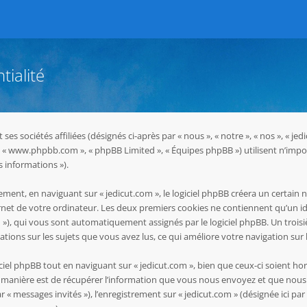
tialité
ses sociétés affiliées (désignés ci-après par « nous », « notre », « nos », « 
hpBB », « www.phpbb.com », « phpBB Limited », « Équipes phpBB ») utilisent n’i
s informations »).
ent, en naviguant sur « jedicut.com », le logiciel phpBB créera un certain n
net de votre ordinateur. Les deux premiers cookies ne contiennent qu’un ident
-id »), qui vous sont automatiquement assignés par le logiciel phpBB. Un troi
mations sur les sujets que vous avez lus, ce qui améliore votre navigation sur 
el phpBB tout en naviguant sur « jedicut.com », bien que ceux-ci soient ho
manière est de récupérer l’information que vous nous envoyez et que nous coll
ar « messages invités »), l’enregistrement sur « jedicut.com » (désignée ici 