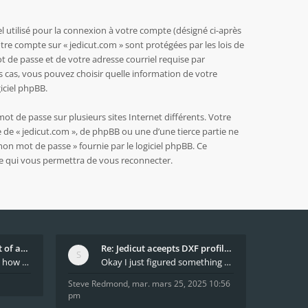
 utilisé pour la connexion à votre compte (désigné ci-après
otre compte sur « jedicut.com » sont protégées par les lois de
 de passe et de votre adresse courriel requise par
es cas, vous pouvez choisir quelle information de votre
iciel phpBB.
ot de passe sur plusieurs sites Internet différents. Votre
 de « jedicut.com », de phpBB ou une d’une tierce partie ne
on mot de passe » fournie par le logiciel phpBB. Ce
se qui vous permettra de vous reconnecter.
What decides which part of an airfoil is the extra
Re: Jedicut aceepts DXF profile, but It won't cut
Hi All, does anyone know how Jedicut decides which
Okay I just figured something out. The profile p
Steve Redmond
,
mar. mars 25, 2025 10:56
pm