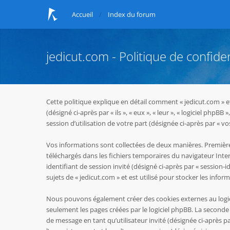
Accueil
Index du forum
jedicut.com - Politique de confiden
Cette politique explique en détail comment « jedicut.com » et 
(désigné ci-après par « ils », « eux », « leur », « logiciel p
session d’utilisation de votre part (désignée ci-après par « vo
Vos informations sont collectées de deux manières. Premièrem
téléchargés dans les fichiers temporaires du navigateur Inter
identifiant de session invité (désigné ci-après par « session
sujets de « jedicut.com » et est utilisé pour stocker les infor
Nous pouvons également créer des cookies externes au logici
seulement les pages créées par le logiciel phpBB. La seconde 
de message en tant qu’utilisateur invité (désignée ci-après p