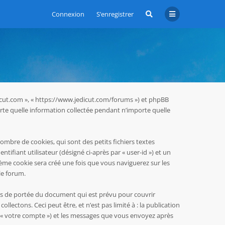
Connexion
S’enregistrer
jedicut.com », « https://www.jedicut.com/forums ») et phpBB
mporte quelle information collectée pendant n’importe quelle
ombre de cookies, qui sont des petits fichiers textes
ifiant utilisateur (désigné ci-après par « user-id ») et un
sième cookie sera créé une fois que vous naviguerez sur les
le forum.
rs de portée du document qui est prévu pour couvrir
ectons. Ceci peut être, et n’est pas limité à : la publication
par « votre compte ») et les messages que vous envoyez après