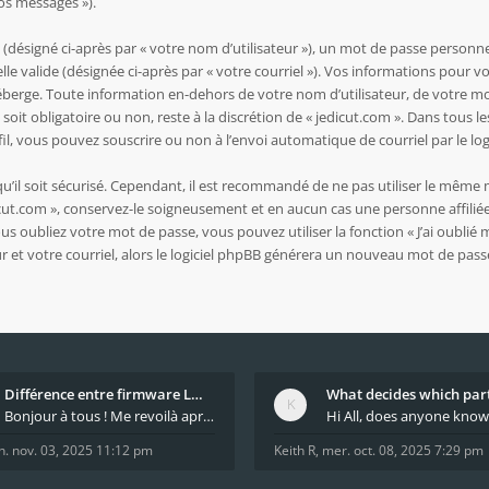
vos messages »).
ésigné ci-après par « votre nom d’utilisateur »), un mot de passe personnel
lle valide (désignée ci-après par « votre courriel »). Vos informations pour v
berge. Toute information en-dehors de votre nom d’utilisateur, de votre mot
soit obligatoire ou non, reste à la discrétion de « jedicut.com ». Dans tous l
l, vous pouvez souscrire ou non à l’envoi automatique de courriel par le log
’il soit sécurisé. Cependant, il est recommandé de ne pas utiliser le même m
cut.com », conservez-le soigneusement et en aucun cas une personne affiliée
oubliez votre mot de passe, vous pouvez utiliser la fonction « J’ai oublié m
 et votre courriel, alors le logiciel phpBB générera un nouveau mot de pas
Différence entre firmware LMFAO_V4_8_0 et du GRBL
Bonjour à tous ! Me revoilà après 5 ans de pause
n. nov. 03, 2025 11:12 pm
Keith R
,
mer. oct. 08, 2025 7:29 pm