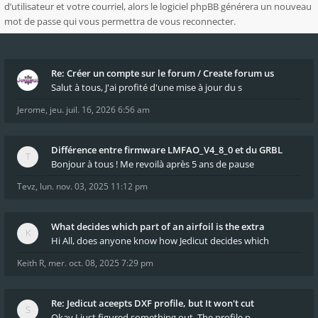
d’utilisateur et votre courriel, alors le logiciel phpBB générera un nouveau
mot de passe qui vous permettra de vous reconnecter.
Re: Créer un compte sur le forum / Create forum us
Salut à tous, J'ai profité d'une mise à jour du s
Jerome
,
jeu. juil. 16, 2026 6:56 am
Différence entre firmware LMFAO_V4_8_0 et du GRBL
Bonjour à tous ! Me revoilà après 5 ans de pause
Tevz
,
lun. nov. 03, 2025 11:12 pm
What decides which part of an airfoil is the extra
Hi All, does anyone know how Jedicut decides which
Keith R
,
mer. oct. 08, 2025 7:29 pm
Re: Jedicut aceepts DXF profile, but It won't cut
Okay I just figured something out. The profile p