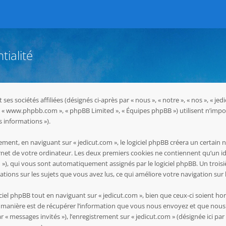
tialité
ses sociétés affiliées (désignés ci-après par « nous », « notre », « nos », « 
hpBB », « www.phpbb.com », « phpBB Limited », « Équipes phpBB ») utilisent n’i
s informations »).
ent, en naviguant sur « jedicut.com », le logiciel phpBB créera un certain n
net de votre ordinateur. Les deux premiers cookies ne contiennent qu’un ident
-id »), qui vous sont automatiquement assignés par le logiciel phpBB. Un troi
mations sur les sujets que vous avez lus, ce qui améliore votre navigation sur 
el phpBB tout en naviguant sur « jedicut.com », bien que ceux-ci soient ho
manière est de récupérer l’information que vous nous envoyez et que nous coll
ar « messages invités »), l’enregistrement sur « jedicut.com » (désignée ici 