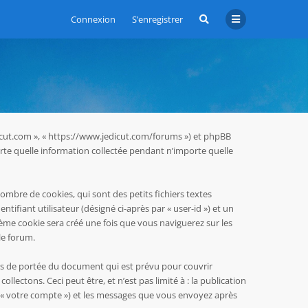
Connexion
S’enregistrer
jedicut.com », « https://www.jedicut.com/forums ») et phpBB
mporte quelle information collectée pendant n’importe quelle
ombre de cookies, qui sont des petits fichiers textes
ifiant utilisateur (désigné ci-après par « user-id ») et un
sième cookie sera créé une fois que vous naviguerez sur les
le forum.
rs de portée du document qui est prévu pour couvrir
ectons. Ceci peut être, et n’est pas limité à : la publication
par « votre compte ») et les messages que vous envoyez après