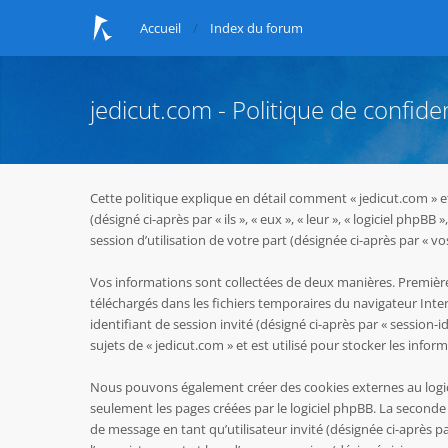
Accueil
Index du forum
jedicut.com - Politique de confiden
Cette politique explique en détail comment « jedicut.com » et 
(désigné ci-après par « ils », « eux », « leur », « logiciel p
session d’utilisation de votre part (désignée ci-après par « vo
Vos informations sont collectées de deux manières. Premièrem
téléchargés dans les fichiers temporaires du navigateur Inter
identifiant de session invité (désigné ci-après par « session
sujets de « jedicut.com » et est utilisé pour stocker les infor
Nous pouvons également créer des cookies externes au logici
seulement les pages créées par le logiciel phpBB. La seconde 
de message en tant qu’utilisateur invité (désignée ci-après p