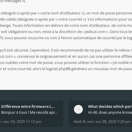
vos messages »).
ésigné ci-après par « votre nom d’utilisateur »), un mot de passe personnel
lle valide (désignée ci-après par « votre courriel »). Vos informations pour v
berge. Toute information en-dehors de votre nom d’utilisateur, de votre mot
soit obligatoire ou non, reste à la discrétion de « jedicut.com ». Dans tous l
l, vous pouvez souscrire ou non à l’envoi automatique de courriel par le log
’il soit sécurisé. Cependant, il est recommandé de ne pas utiliser le même m
cut.com », conservez-le soigneusement et en aucun cas une personne affiliée
oubliez votre mot de passe, vous pouvez utiliser la fonction « J’ai oublié m
 et votre courriel, alors le logiciel phpBB générera un nouveau mot de pas
Différence entre firmware LMFAO_V4_8_0 et du GRBL
Bonjour à tous ! Me revoilà après 5 ans de pause
n. nov. 03, 2025 11:12 pm
Keith R
,
mer. oct. 08, 2025 7:29 pm