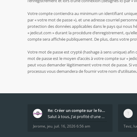
l’enregistrement et lors d’une connexion (désignés ici par « 
Votre compte contiendra au minimum un identifiant unique (d
par « votre mot de passe »), et une adresse courriel personne
protection des données applicables dans le pays qui nous hé
« jedicut.com » durant la procédure d’enregistrement, qu’elle 
compte sera affichée publiquement. De plus, dans votre profi
Votre mot de passe est crypté (hashage à sens unique) afin qu
mot de passe est le moyen d’accès à votre compte sur « jedi
peut vous demander légitimement votre mot de passe. Si vous 
processus vous demandera de fournir votre nom d’utilisateur
Re: Créer un compte sur le forum / Create forum us
Salut à tous, J'ai profité d'une mise à jour du s
Jerome
,
jeu. juil. 16, 2026 6:56 am
Tevz
,
lu