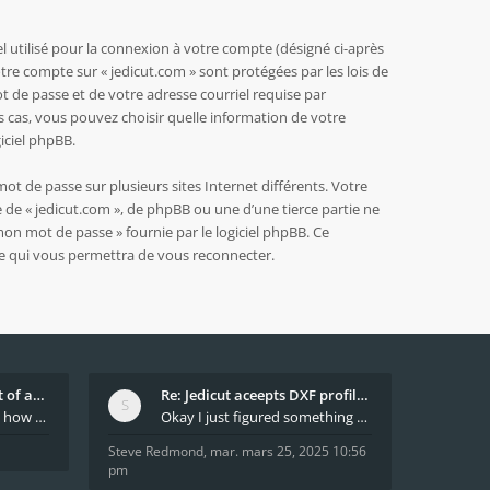
 utilisé pour la connexion à votre compte (désigné ci-après
otre compte sur « jedicut.com » sont protégées par les lois de
 de passe et de votre adresse courriel requise par
es cas, vous pouvez choisir quelle information de votre
iciel phpBB.
ot de passe sur plusieurs sites Internet différents. Votre
 de « jedicut.com », de phpBB ou une d’une tierce partie ne
on mot de passe » fournie par le logiciel phpBB. Ce
se qui vous permettra de vous reconnecter.
What decides which part of an airfoil is the extra
Re: Jedicut aceepts DXF profile, but It won't cut
Hi All, does anyone know how Jedicut decides which
Okay I just figured something out. The profile p
Steve Redmond
,
mar. mars 25, 2025 10:56
pm