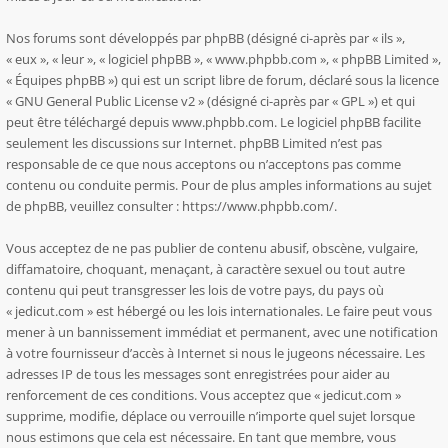
Nos forums sont développés par phpBB (désigné ci-après par « ils »,
« eux », « leur », « logiciel phpBB », « www.phpbb.com », « phpBB Limited »,
« Équipes phpBB ») qui est un script libre de forum, déclaré sous la licence
«
GNU General Public License v2
» (désigné ci-après par « GPL ») et qui
peut être téléchargé depuis
www.phpbb.com
. Le logiciel phpBB facilite
seulement les discussions sur Internet. phpBB Limited n’est pas
responsable de ce que nous acceptons ou n’acceptons pas comme
contenu ou conduite permis. Pour de plus amples informations au sujet
de phpBB, veuillez consulter :
https://www.phpbb.com/
.
Vous acceptez de ne pas publier de contenu abusif, obscène, vulgaire,
diffamatoire, choquant, menaçant, à caractère sexuel ou tout autre
contenu qui peut transgresser les lois de votre pays, du pays où
« jedicut.com » est hébergé ou les lois internationales. Le faire peut vous
mener à un bannissement immédiat et permanent, avec une notification
à votre fournisseur d’accès à Internet si nous le jugeons nécessaire. Les
adresses IP de tous les messages sont enregistrées pour aider au
renforcement de ces conditions. Vous acceptez que « jedicut.com »
supprime, modifie, déplace ou verrouille n’importe quel sujet lorsque
nous estimons que cela est nécessaire. En tant que membre, vous