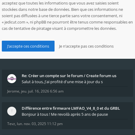
acceptez que toutes les informations que vous avez saisies soient
stockées dans notre base de données. Bien que ces informations ne
soient pas diffusées à une tierce partie sans votre consentement, ni
« jedicut.com », ni phpBB ne pourront être tenus comme responsables en
cas de tentative de piratage visant à compromettre les données.
Re: Créer un compte sur le forum / Create forum us
Salut à tous, J'ai profité d'une mise à jour du s
Jerome
,
jeu. juil. 16, 2026 6:56 am
Différence entre firmware LMFAO_V4_8_0 et du GRBL
Bonjour à tous ! Me revoilà après 5 ans de pause
Tevz
,
lun. nov. 03, 2025 11:12 pm