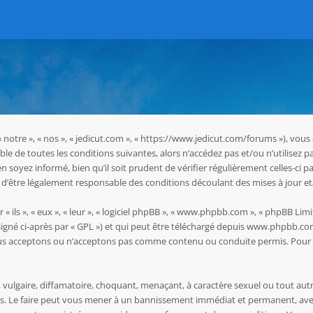
 « notre », « nos », « jedicut.com », « https://www.jedicut.com/forums »), vo
le de toutes les conditions suivantes, alors n’accédez pas et/ou n’utilisez p
oyez informé, bien qu’il soit prudent de vérifier régulièrement celles-ci pa
d’être légalement responsable des conditions découlant des mises à jour et
ils », « eux », « leur », « logiciel phpBB », « www.phpbb.com », « phpBB Limit
igné ci-après par « GPL ») et qui peut être téléchargé depuis
www.phpbb.co
ous acceptons ou n’acceptons pas comme contenu ou conduite permis. Pour d
vulgaire, diffamatoire, choquant, menaçant, à caractère sexuel ou tout autr
les. Le faire peut vous mener à un bannissement immédiat et permanent, avec 