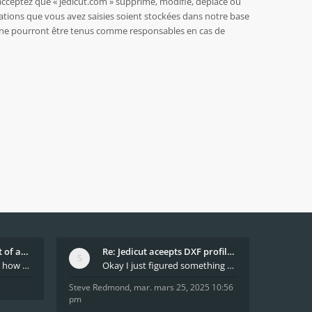
acceptez que « jedicut.com » supprime, modifie, déplace ou
ations que vous avez saisies soient stockées dans notre base
BB ne pourront être tenus comme responsables en cas de
What decides which part of an airfoil is the extra
Re: Jedicut aceepts DXF profile, but It won't cut
Hi All, does anyone know how Jedicut decides which
Okay I just figured something out. The profile p
Steve Redmond
,
mar. mars 25, 2025 10:56
pm