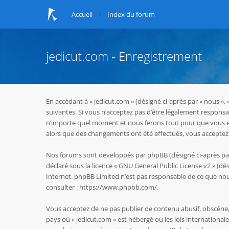
Accueil
Index du forum
jedicut.com - Enregistrement
En accédant à « jedicut.com » (désigné ci-après par « nous »,
suivantes. Si vous n’acceptez pas d’être légalement responsab
n’importe quel moment et nous ferons tout pour que vous en s
alors que des changements ont été effectués, vous acceptez 
Nos forums sont développés par phpBB (désigné ci-après par « 
déclaré sous la licence «
GNU General Public License v2
» (dés
Internet. phpBB Limited n’est pas responsable de ce que n
consulter :
https://www.phpbb.com/
.
Vous acceptez de ne pas publier de contenu abusif, obscène, 
pays où « jedicut.com » est hébergé ou les lois internationa