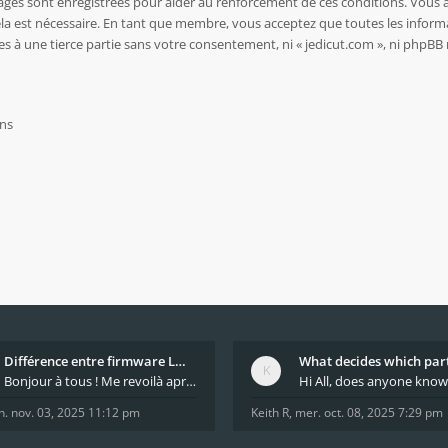
sages sont enregistrées pour aider au renforcement de ces conditions. Vous 
ela est nécessaire. En tant que membre, vous acceptez que toutes les inform
es à une tierce partie sans votre consentement, ni « jedicut.com », ni php
Différence entre firmware LMFAO_V4_8_0 et du GRBL
Bonjour à tous ! Me revoilà après 5 ans de pause
n. nov. 03, 2025 11:12 pm
Keith R
,
mer. oct. 08, 2025 7:29 pm