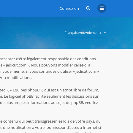
Connexion
Français (vouvoiement)
us acceptez d’être légalement responsable des conditions
as « jedicut.com ». Nous pouvons modifier celles-ci à
r vous-même. Si vous continuez d’utiliser « jedicut.com »
/ou modifications.
ed », « Équipes phpBB ») qui est un script libre de forum,
m
. Le logiciel phpBB facilite seulement les discussions sur
e plus amples informations au sujet de phpBB, veuillez
e contenu qui peut transgresser les lois de votre pays, du
une notification à votre fournisseur d’accès à Internet si