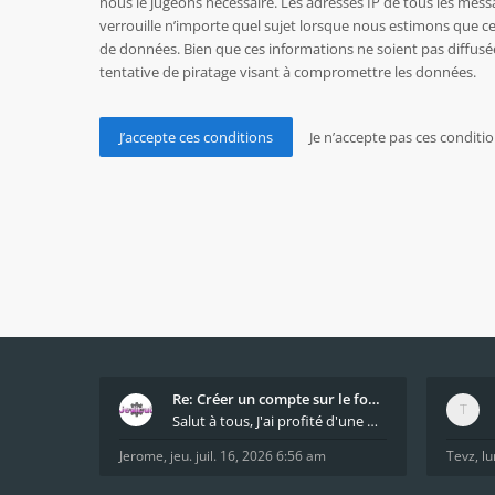
nous le jugeons nécessaire. Les adresses IP de tous les mes
verrouille n’importe quel sujet lorsque nous estimons que c
de données. Bien que ces informations ne soient pas diffusé
tentative de piratage visant à compromettre les données.
Re: Créer un compte sur le forum / Create forum us
Salut à tous, J'ai profité d'une mise à jour du s
Jerome
,
jeu. juil. 16, 2026 6:56 am
Tevz
,
lu