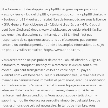
Nos forums sont développés par phpBB (désigné ci-après par « ils »,
« eux », « leur », « logiciel phpBB », « www.phpbb.com », « phpBB Limited »,
« Équipes phpBB ») qui est un script libre de forum, déclaré sous la licence
«
GNU General Public License v2
» (désigné ci-après par « GPL ») et qui
peut être téléchargé depuis
www.phpbb.com
. Le logiciel phpBB facilite
seulement les discussions sur Internet. phpBB Limited n’est pas
responsable de ce que nous acceptons ou n’acceptons pas comme
contenu ou conduite permis. Pour de plus amples informations au sujet
de phpBB, veuillez consulter :
https://www.phpbb.com/
.
Vous acceptez de ne pas publier de contenu abusif, obscène, vulgaire,
diffamatoire, choquant, menaçant, à caractère sexuel ou tout autre
contenu qui peut transgresser les lois de votre pays, du pays où
« jedicut.com » est hébergé ou les lois internationales. Le faire peut vous
mener à un bannissement immédiat et permanent, avec une notification
à votre fournisseur d’accès à Internet si nous le jugeons nécessaire. Les
adresses IP de tous les messages sont enregistrées pour aider au
renforcement de ces conditions. Vous acceptez que « jedicut.com »
supprime, modifie, déplace ou verrouille n’importe quel sujet lorsque
nous estimons que cela est nécessaire. En tant que membre, vous