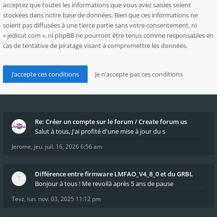
acceptez que toutes les informations que vous avez saisies soient
stockées dans notre base de données. Bien que ces informations ne
soient pas diffusées à une tierce partie sans votre consentement, ni
« jedicut.com », ni phpBB ne pourront être tenus comme responsables en
cas de tentative de piratage visant à compromettre les données.
Re: Créer un compte sur le forum / Create forum us
Salut à tous, J'ai profité d'une mise à jour du s
Jerome
,
jeu. juil. 16, 2026 6:56 am
Différence entre firmware LMFAO_V4_8_0 et du GRBL
Bonjour à tous ! Me revoilà après 5 ans de pause
Tevz
,
lun. nov. 03, 2025 11:12 pm